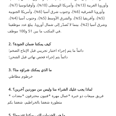
وأوروبا الغربية (13%)، وأمريكا الوسطى (10%)، وأوقيانوسيا (7%)، 
وأوروبا الشرقية (6%)، وجنوب شرق آسيا (6%)، وأمريكا الجنوبية 
(5%)، وأفريقيا (5%)، والشرق الأوسط (5%)، وجنوب آسيا (4%)، 
وشرق آسيا (2%)، بينما لا تُصدّر إلى شمال أوروبا. يبلغ عدد موظفينا 
في المكتب ما بين 51 و100 موظف.
2. كيف يمكننا ضمان الجودة؟
 دائماً ما يتم إجراء اختبار تجريبي قبل الإنتاج الضخم؛
 دائماً يتم إجراء فحص نهائي قبل الشحن؛
3. ما الذي يمكنك شراؤه منا؟
 خرطوم مطاطي
4. لماذا يجب عليك الشراء منا وليس من موردين آخرين؟
 *فريق مبيعات ذو خبرة *عمال مهرة *فنيون محترفون *معدات 
متطورة شغفنا بالخراطيم، شغفنا بكم
5. ما هي الخدمات التي يمكننا تقديمها؟