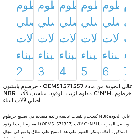
خرطوم بايشون - OEM51571357 عالي الجودة من مادة
NBR مقاوم لزيت الوقود، مناسب لآلات C*N*H، خرطوم
أصلي لآلات البناء
تُستخدم تقنيات عالمية رائدة متعددة في تصنيع خرطوم NBR عالي الجودة
المقاوم لزيت الوقود (OEM51571357) لآلات C*N*H. وبفضل الميزات
المذكورة أعلاه، يمكن العثور على هذا المنتج على نطاق واسع في مجال