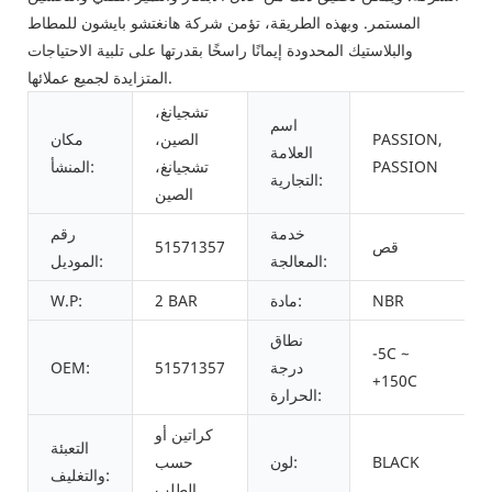
المستمر. وبهذه الطريقة، تؤمن شركة هانغتشو بايشون للمطاط
والبلاستيك المحدودة إيمانًا راسخًا بقدرتها على تلبية الاحتياجات
المتزايدة لجميع عملائها.
تشجيانغ،
اسم
PASSION,
الصين،
مكان
العلامة
PASSION
تشجيانغ،
المنشأ:
التجارية:
الصين
خدمة
رقم
قص
51571357
المعالجة:
الموديل:
NBR
مادة:
2 BAR
W.P:
نطاق
-5C ~
درجة
51571357
OEM:
+150C
الحرارة:
كراتين أو
التعبئة
BLACK
لون:
حسب
والتغليف:
الطلب