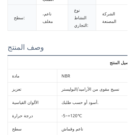
نوع
الشركة
ناعم،
النشاط
سطح:
المصنعة
مغلف
التجاري:
وصف المنتج
تفاصيل المنتج
NBR
مادة
نسيج مقوى من الأراميد/البوليستر
تعزيز
أسود أو حسب طلبك.
الألوان القياسية
-5~+120℃
درجة حرارة
ناعم وقماش
سطح