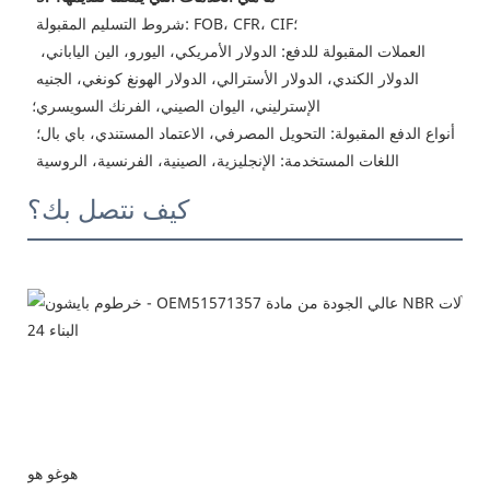
 شروط التسليم المقبولة: FOB، CFR، CIF؛
 العملات المقبولة للدفع: الدولار الأمريكي، اليورو، الين الياباني، 
الدولار الكندي، الدولار الأسترالي، الدولار الهونغ كونغي، الجنيه 
الإسترليني، اليوان الصيني، الفرنك السويسري؛
 أنواع الدفع المقبولة: التحويل المصرفي، الاعتماد المستندي، باي بال؛
 اللغات المستخدمة: الإنجليزية، الصينية، الفرنسية، الروسية
كيف نتصل بك؟
هوغو هو