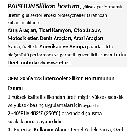
PAISHUN
Silikon hortum,
yüksek performanslı
üretim gibi sektörlerdeki profesyoneller tarafından
kullanılmaktadır.
Yarış Araçları, Ticari Kamyon, Otobüs,
SUV,
Motosikletler, Deniz Araçları, Arazi Araçları
Amerikan ve Avrupa
Ayrıca, özellikle
pazarları için
Turbo
olağanüstü performans ve garantili güvenilirlik sunan
Dizel motorlar
da mevcuttur
.
OEM 20589123 İntercooler Silikon Hortumunun
Tanımı
1.
Yüksek kaliteli silikondan üretilmiştir,
yüksek sıcaklık
ve yüksek basınç uygulamaları için
uygundur.
2.
-40°F
ile
482°F (250°C)
arasındaki çalışma
sıcaklıklarına dayanıklıdır.
3.
Evrensel
Kullanım Alanı
: Temel Yedek Parça, Özel