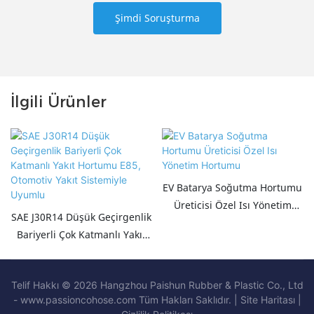
Şimdi Soruşturma
İlgili Ürünler
EV Batarya Soğutma Hortumu
Üreticisi Özel Isı Yönetim
SAE J30R14 Düşük Geçirgenlik
Hortumu
Bariyerli Çok Katmanlı Yakıt
Hortumu E85, Otomotiv Yakıt
Sistemiyle Uyumlu
Telif Hakkı © 2026 Hangzhou Paishun Rubber & Plastic Co., Ltd
- www.passioncohose.com Tüm Hakları Saklıdır. |
Site Haritası
|