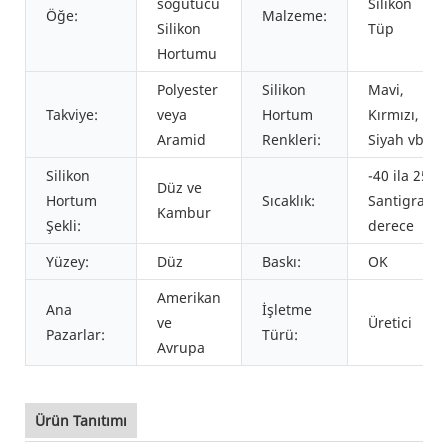
soğutucu
Silikon
Öğe:
Malzeme:
Silikon
Tüp
Hortumu
Polyester
Silikon
Mavi,
Takviye:
veya
Hortum
Kırmızı,
Aramid
Renkleri:
Siyah vb.
Silikon
-40 ila 250
Düz ve
Hortum
Sıcaklık:
Santigrat
Kambur
Şekli:
derece
Yüzey:
Düz
Baskı:
OK
Amerikan
Ana
İşletme
ve
Üretici
Pazarlar:
Türü:
Avrupa
Ürün Tanıtımı