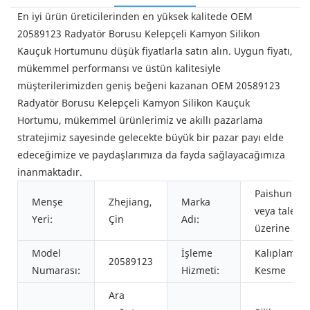
En iyi ürün üreticilerinden en yüksek kalitede OEM
20589123 Radyatör Borusu Kelepçeli Kamyon Silikon
Kauçuk Hortumunu düşük fiyatlarla satın alın. Uygun fiyatı,
mükemmel performansı ve üstün kalitesiyle
müşterilerimizden geniş beğeni kazanan OEM 20589123
Radyatör Borusu Kelepçeli Kamyon Silikon Kauçuk
Hortumu, mükemmel ürünlerimiz ve akıllı pazarlama
stratejimiz sayesinde gelecekte büyük bir pazar payı elde
edeceğimize ve paydaşlarımıza da fayda sağlayacağımıza
inanmaktadır.
Paishun
Menşe
Zhejiang,
Marka
veya talep
Yeri:
Çin
Adı:
üzerine
Model
İşleme
Kalıplama,
20589123
Numarası:
Hizmeti:
Kesme
Ara