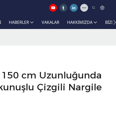
I
HABERLER
VAKALAR
HAKKIMIZDA
BIZE
u, 150 cm Uzunluğunda
nuşlu Çizgili Nargile