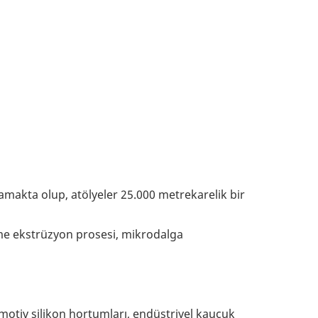
samakta olup, atölyeler 25.000 metrekarelik bir
me ekstrüzyon prosesi, mikrodalga
motiv silikon hortumları, endüstriyel kauçuk