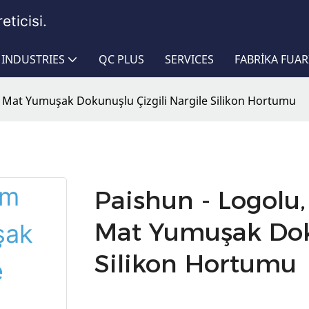
eticisi.
INDUSTRIES
QC PLUS
SERVICES
FABRIKA FUAR
 Mat Yumuşak Dokunuşlu Çizgili Nargile Silikon Hortumu
Paishun - Logol
Mat Yumuşak Doku
Silikon Hortumu