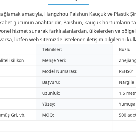
m sağlamak amacıyla, Hangzhou Paishun Kauçuk ve Plastik Şi
rekabet gücünün anahtarıdır. Paishun, kauçuk hortumların ta
esyonel hizmet sunarak farklı alanlardan, ülkelerden ve böl
a, lütfen web sitemizde listelenen iletişim bilgilerini kull
Teknikler:
Buzlu
liteli silikon
Menşe Yeri:
Zhejiang
Model Numarası:
PSHS01
Başvuru:
Nargile 
Uzunluk:
1,5 met
Yüzey:
Yumuşak
müş Gri, vb.
MOQ:
500 ade