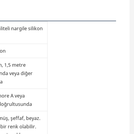
iteli nargile silikon
kon
, 1,5 metre
nda veya diğer
da
Shore A veya
 doğrultusunda
müş, şeffaf, beyaz.
ir renk olabilir.