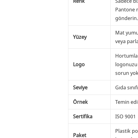
Renk
Sadece bi
Pantone r
gönderin.
Mat yumu
Yüzey
veya parl
Hortumlar
Logo
logonuzu
sorun yok
Seviye
Gıda sınıf
Örnek
Temin edil
Sertifika
ISO 9001
Plastik p
Paket