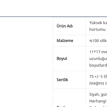
Yüksek kal
Ürün Adı
hortumu
Malzeme
%100 sili
11*17 mm
Boyut
uzunluğu
boyutlar
75 +/- 5 
Sertlik
isteğiniz
Siyah, gü
Herhangi b