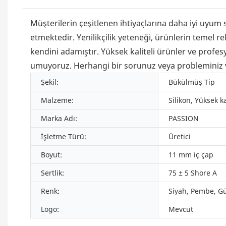
Müşterilerin çeşitlenen ihtiyaçlarına daha iyi uyu
etmektedir. Yenilikçilik yeteneği, ürünlerin temel 
kendini adamıştır. Yüksek kaliteli ürünler ve prof
umuyoruz. Herhangi bir sorunuz veya probleminiz vars
Şekil:
Bükülmüş Tip
Malzeme:
Silikon, Yüksek ka
Marka Adı:
PASSION
İşletme Türü:
Üretici
Boyut:
11 mm iç çap
Sertlik:
75 ± 5 Shore A
Renk:
Siyah, Pembe, Gü
Logo:
Mevcut