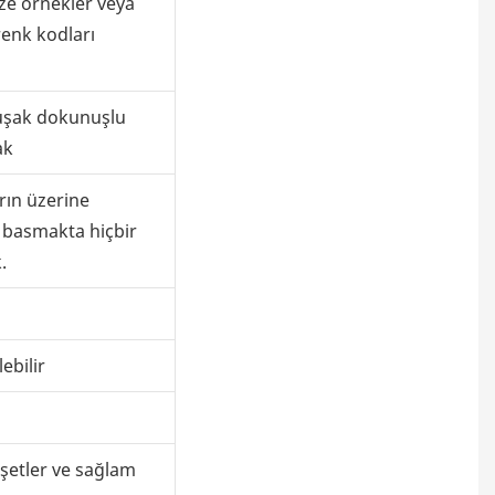
ze örnekler veya
enk kodları
şak dokunuşlu
ak
ın üzerine
 basmakta hiçbir
.
ı
ebilir
oşetler ve sağlam