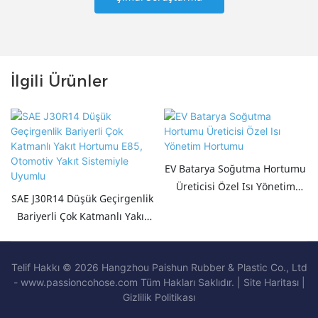
İlgili Ürünler
EV Batarya Soğutma Hortumu
Üreticisi Özel Isı Yönetim
SAE J30R14 Düşük Geçirgenlik
Hortumu
Bariyerli Çok Katmanlı Yakıt
Hortumu E85, Otomotiv Yakıt
Sistemiyle Uyumlu
Telif Hakkı © 2026 Hangzhou Paishun Rubber & Plastic Co., Ltd
- www.passioncohose.com Tüm Hakları Saklıdır. |
Site Haritası
|
Gizlilik
Politikası