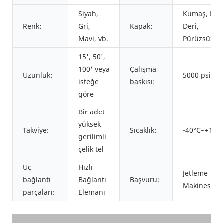
Siyah,
Kumaş, Ha
Renk:
Gri,
Kapak:
Deri,
Mavi, vb.
Pürüzsüz
15', 50',
100' veya
Çalışma
Uzunluk:
5000 psi
isteğe
baskısı:
göre
Bir adet
yüksek
Takviye:
Sıcaklık:
-40°C~+100
gerilimli
çelik tel
Uç
Hızlı
Jetleme
bağlantı
Bağlantı
Başvuru:
Makinesi
parçaları:
Elemanı