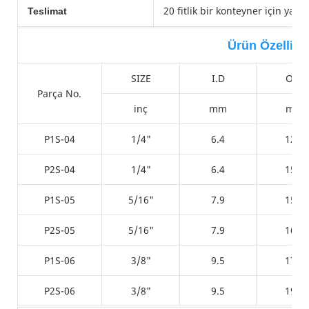
20 fitlik bir konteyner için yakl
Teslimat
Ürün Özellikle
SIZE
I.D
O.D
Parça No.
inç
mm
mm
P1S-04
1/4"
6.4
12.0
P2S-04
1/4"
6.4
15.0
P1S-05
5/16"
7.9
15.1
P2S-05
5/16"
7.9
16.5
P1S-06
3/8"
9.5
17.5
P2S-06
3/8"
9.5
19.1