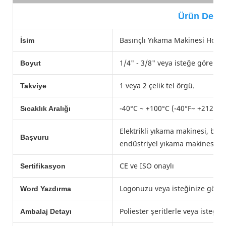
Ürün Detay
Basınçlı Yıkama Makinesi Hort
İsim
1/4" - 3/8" veya isteğe göre
Boyut
1 veya 2 çelik tel örgü.
Takviye
-40°C ~ +100°C (-40°F~ +212°F)
Sıcaklık Aralığı
Elektrikli yıkama makinesi, ben
Başvuru
endüstriyel yıkama makinesi.
CE ve ISO onaylı
Sertifikasyon
Logonuzu veya isteğinize göre b
Word Yazdırma
Poliester şeritlerle veya isteği
Ambalaj Detayı