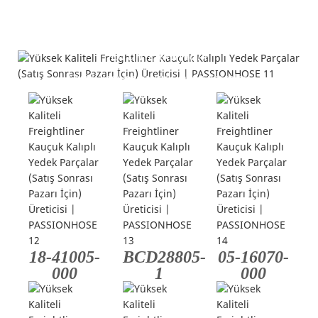
Ürün Detayları
---Çeşitli kamyon kauçuk kalıplı parçaları---
18-41005-
BCD28805-
05-16070-
000
1
000