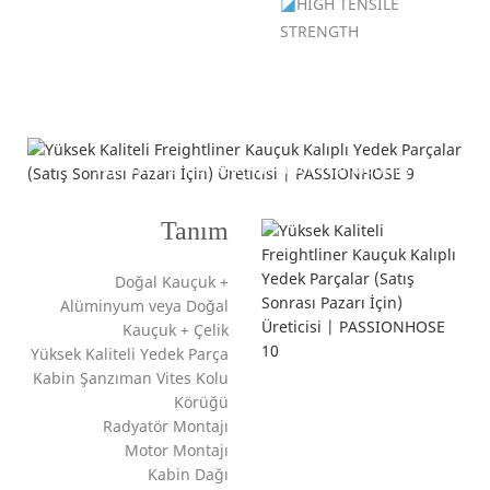
◪
HIGH TENSILE
STRENGTH
Ürün Açıklaması
---Ağır hizmet tipi kamyonlar için kalıplanmış
kauçuk parçalar---
Tanım
Doğal Kauçuk +
Alüminyum veya Doğal
Kauçuk + Çelik
Yüksek Kaliteli Yedek Parça
Kabin Şanzıman Vites Kolu
Körüğü
Radyatör Montajı
Motor Montajı
Kabin Dağı