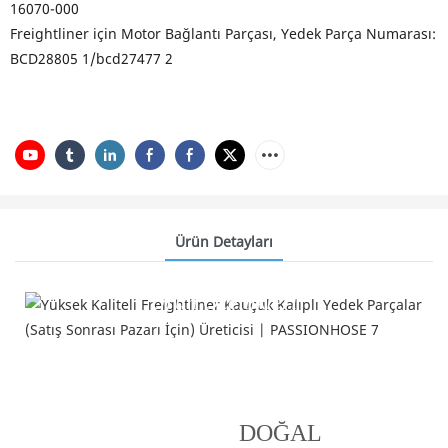
16070-000
Freightliner için Motor Bağlantı Parçası, Yedek Parça Numarası:
BCD28805 1/bcd27477 2
Ürün Detayları
Ürün Özellikleri
---Neden DOĞAL KAUÇUK tercih etmelisiniz?---
DOĞAL