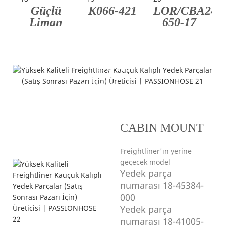
Güçlü
K066-421
LOR/CBA24-
Liman
650-17
Başvuru
---Araçlara iyi uyuyor---
CABIN MOUNT
Freightliner'ın yerine
geçecek model
Yedek parça
numarası 18-45384-
000
Yedek parça
numarası 18-41005-