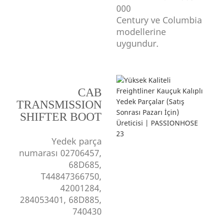
000
Century ve Columbia
modellerine
uygundur.
CAB
TRANSMISSION
SHIFTER BOOT
Yedek parça
numarası 02706457,
68D685,
T44847366750,
42001284,
284053401, 68D885,
740430