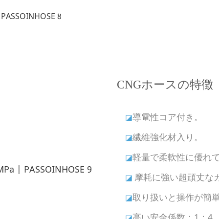
製品の特徴
---CNGホースを選ぶ理由---
CNGホースの特徴
導電性コア付き。
◪
繊維強化材入り。
◪
軽量で柔軟性に優れ
◪
摩耗に強い超頑丈な
◪
取り扱いと操作が簡
◪
高い安全係数：1：4
◪