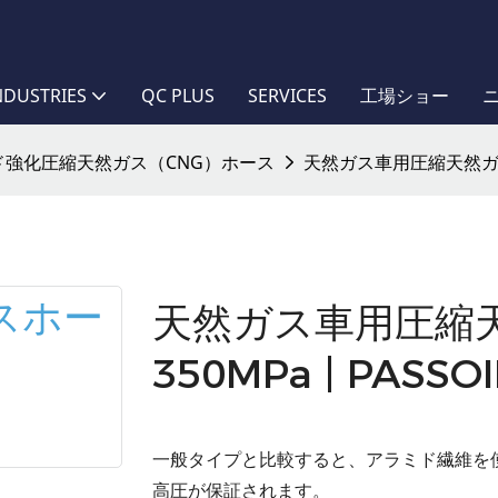
NDUSTRIES
QC PLUS
SERVICES
工場ショー
ド強化圧縮天然ガス（CNG）ホース
天然ガス車用圧縮天然ガスホー
天然ガス車用圧縮
350MPa | PASSO
一般タイプと比較すると、アラミド繊維を
高圧が保証されます。