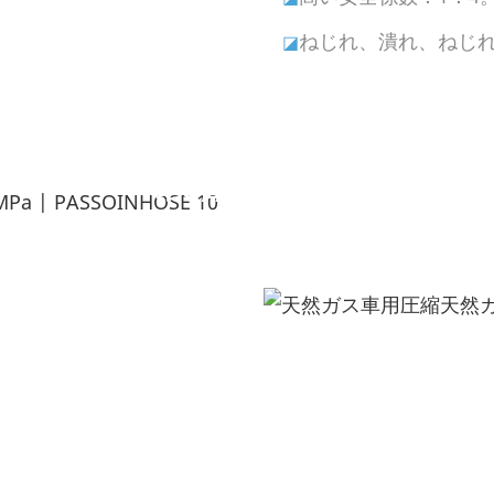
ねじれ、潰れ、ねじ
◪
製品説明
---構造と仕様---