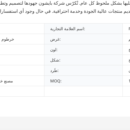
ليها بشكل ملحوظ كل عام. تُكرّس شركة بايشون جهودها لتصميم وتط
قديم منتجات عالية الجودة وخدمة احترافية. في حال وجود أي استفسا
اسم العلامة التجارية:
غرض:
خرطوم س
لون:
م
شكل:
طَرد:
MOQ:
مصنع خر