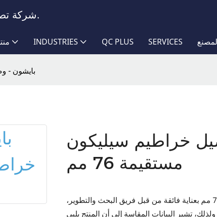
شركة تصنيع خراطيم تتمتع بخبرة تزيد عن عقدين من الزمن.
مصنع
SERVICES
QC PLUS
INDUSTRIES
منت
بايشون - وص
يل خراطيم سيليكون
مستقيمة 76 مم
تم تطوير وصلات الخراطيم المصنوعة من السيليكون بقطر 76 مم بعناية فائقة من قبل فريق البحث والتطوير،
ذلك، تشير البيانات المقاسة إلى أن المنتج يلبي