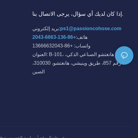
إذا كان لديك أي سؤال، يرجى الاتصال بنا.
ps1@passioncohose.com
بريد إلكتروني:
هاتف:
+86-136-6663-2043
واتساب: +86-13666632043
العنوان: B-101، مجمع هانغتشو الصناعي الذكي،
رقم 857، طريق وينيشي، هانغتشو، 310030،
الصين
خريطة الموقع
|
سياسة
الخصوصية
جميع 