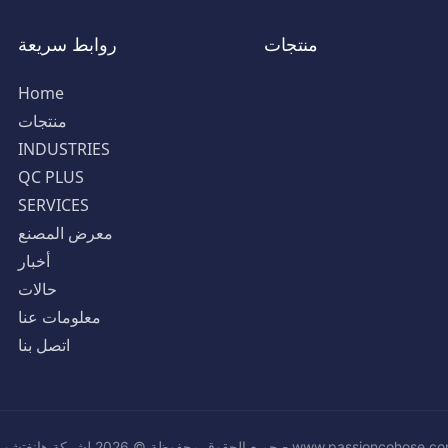
منتجات
روابط سريعة
Home
منتجات
INDUSTRIES
QC PLUS
SERVICES
معرض المصنع
أخبار
حالات
معلومات عنا
اتصل بنا
الحقوق محفوظة © 2026 لشركة هانغتشو بايشون للمطاط والبلاستيك المحدودة - www.passioncohose.com