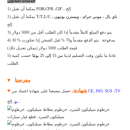
خدمات
التداول
إلخ
،
CIF
،
CFR
،
FOB
1) يمكننا أن نقبل
باي بال
،
موني جرام
،
ويسترن
يونيون
،
L/C
،
T/T
2) يمكننا أن نقبل
إلخ
3) يتم دفع المبلغ كاملاً مقدماً إذا كان الطلب أقل من 5000 دولار.
مدفوعة
يتم الدفع مقدماً و70
% قبل الشحن إذا تجاوزت
%
4) 30
5000 دولار (يمكن تعديل ذلك).
قيمة الطلب
5) عادةً ما يكون وقت التسليم لدينا
من 15 إلى 25 يومًا
حسب كمية
الطلب.
معرضنا
♥
شهادة:
♥
TV
،
SGS
,
ISO
,
CE
حصل مصنعنا على شهادة اعتماد من
.
يو
,
إلخ