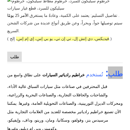
.
تفاصيل التسليم: يعتمد على الكمية، وعادةً ما يستغرق
الأمر 25 يومًا
سيتم توصيلها جواً، وبحراً، وعن طريق أنواع عديدة من شركات الشحن
السريع.
إلخ.)
فيديكس، دي إتش إل، تي إن تي، يو بي إس، إي إم إس،
(
طلب
:
طلب
تُستخدم
خراطيم رادياتير السيارات
على نطاق واسع من
قبل المحترفين في صناعات مثل سيارات السباق عالية الأداء،
والشاحنات والحافلات التجارية، والصناعات البحرية والزراعية،
ومحركات الديزل التوربينية، والصناعات التحويلية العامة، وغيرها. يمكننا
الآن تصنيع خراطيم رادياتير مخصصة للعديد من العلامات التجارية مثل
مرسيدس بنز، وفولفو، وسكانيا، ومان، ورينو، وداف، وإيفيكو،
وكومينز، وبي إم دبليو، وغيرها.