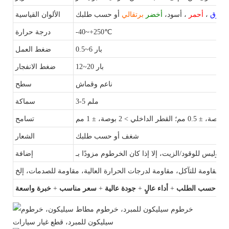
أو حسب طلبك.
أزرق
،
أحمر
، أسود،
أخضر
برتقالي
الألوان القياسية
-40~+250℃
درجة حرارة
0.5~6 بار
ضغط العمل
12~20 بار
ضغط
الانفجار
ناعم وقماش
سطح
3-5 ملم
سماكة
تسامح
شغف أو حسب طلبك
الشعار
ماء وليس للوقود/الزيت، إلا إذا كان الخرطوم مزودًا بـ
إضافة
ميم حسب الطلب
+
أداء عالٍ
+
جودة عالية
+
سعر مناسب
+
خبرة واسعة