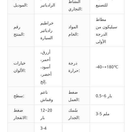
النشاط
للتصنيع
الرادياتير
الموديل:
التجاري:
مطاط
خراطيم
سيليكون من
المواد
رقم
رادياتير
الدرجة
الخام:
المنتج:
السيارة
الأولى
أزرق،
أحمر،
درجة
خيارات
-40~+180℃
أسود،
حرارة:
الألوان:
أخضر،
إلخ.
ضغط
ناعم
0.5~6 بار
سطح:
العمل:
وقماش
سُمك
12~20
ضغط
3-5 ملم
الجدار:
بار
الانفجار:
3-4