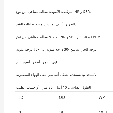
التركيب: الأنبوب: مطاط صناعي من نوع NR و SBR.
التعزيز: ألياف بوليستر مضفرة عالية الشد.
الغطاء: مطاط صناعي من نوع NR و SBR أو SBR و EPDM.
درجة الحرارة: من -30 درجة مئوية إلى +70 درجة مئوية
اللون: أحمر، أصفر، أسود، إلخ.
الاستخدام: يستخدم بشكل أساسي لنقل الهواء المضغوط.
الطول القياسي: 10 أمتار، 20 مترًا، أو حسب الطلب
ID
OD
WP
20 بار
15 مم
8 مم