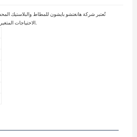
الاحتياجات المتغيرة للعملاء، ويحرص فريقنا المؤهل على تطويرها وتحسينها باستمرار. يُستخدم هذا المنتج على نطاق واسع في صناعة خراطيم المطاط.