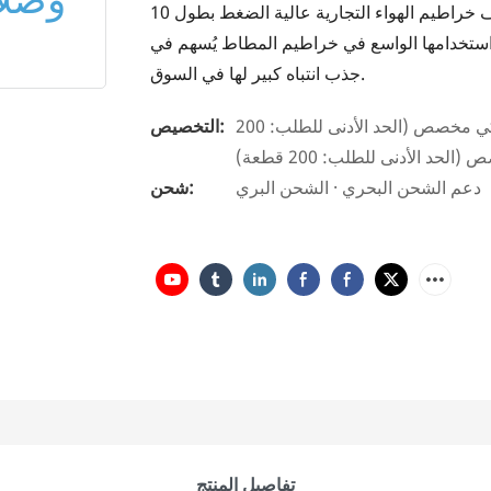
تُعدّ الكفاءات والتقنيات عوامل داعمة لا غنى عنها لحصول لفائف خراطيم الهواء التجارية عالية الضغط بطول 10
ة واسعة. كما أن استخدامها الواسع في خراطيم المطاط يُسهم في
جذب انتباه كبير لها في السوق.
شعار مخصص (الحد الأدنى للطلب: 200 قطعة)، تصميم جرافيكي مخصص (الحد الأدنى للطلب: 200
التخصيص:
حد الأدنى للطلب: 200 قطعة)
دعم الشحن البحري · الشحن البري
شحن:
تفاصيل المنتج