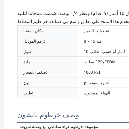
تُعتبر شركة هانغتشو بايشون للمطاط والبلاستيك المحدودة من أبرز موردي وصلات خراطيم الهواء التجارية عالية الضغط بطول 10 أمتار (5 أقدام) وقطر 1/4 بوصة. صُممت منتجاتنا لتلبية
تشجيانغ، الصين
مكان المنشأ:
8 × 15 مم
رقم الموديل:
10 أمتار أو حسب الطلب
طول:
مطاط SBR/EPDM
مادة:
1000 PSI
ضغط الانفجار:
أحمر، أسود، إلخ
لون:
الهواء المضغوط
طلب:
وصف خرطوم بايشون
مجموعة خرطوم هواء مطاطي مع وصلة سريعة