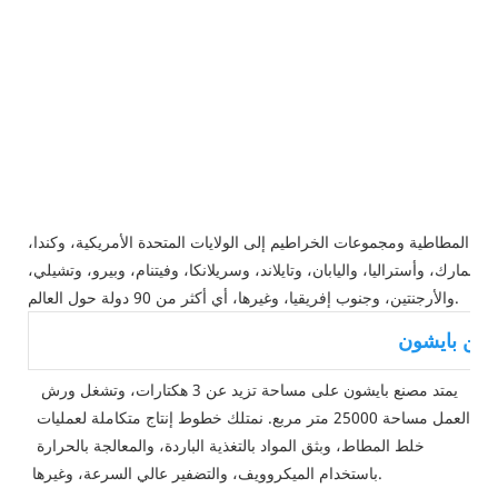
منا المطاطية ومجموعات الخراطيم إلى الولايات المتحدة الأمريكية، وكندا،
والدنمارك، وأستراليا، واليابان، وتايلاند، وسريلانكا، وفيتنام، وبيرو، وتشيلي،
والأرجنتين، وجنوب إفريقيا، وغيرها، أي أكثر من 90 دولة حول العالم.
عن بايشون
يمتد مصنع بايشون على مساحة تزيد عن 3 هكتارات، وتشغل ورش 
العمل مساحة 25000 متر مربع. نمتلك خطوط إنتاج متكاملة لعمليات 
خلط المطاط، وبثق المواد بالتغذية الباردة، والمعالجة بالحرارة 
باستخدام الميكروويف، والتضفير عالي السرعة، وغيرها.