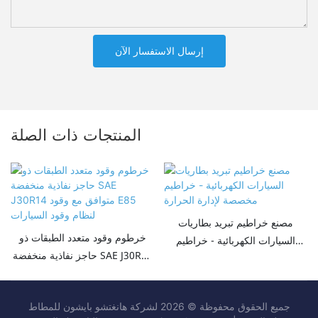
إرسال الاستفسار الآن
المنتجات ذات الصلة
مصنع خراطيم تبريد بطاريات
خرطوم وقود متعدد الطبقات ذو
السيارات الكهربائية - خراطيم
حاجز نفاذية منخفضة SAE J30R14
مخصصة لإدارة الحرارة
متوافق مع وقود E85 لنظام وقود
السيارات
جميع الحقوق محفوظة © 2026 لشركة هانغتشو بايشون للمطاط