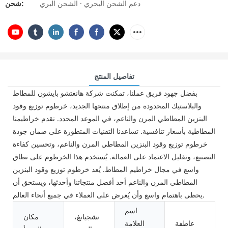
دعم الشحن البحري · الشحن البري
شحن:
تفاصيل المنتج
بفضل جهود فريق عملنا، تمكنت شركة هانغتشو بايشون للمطاط
والبلاستيك المحدودة من إطلاق منتجها الجديد، خرطوم توزيع وقود
البنزين المطاطي المرن والناعم، في الموعد المحدد. نقدم خراطيمنا
المطاطية بأسعار تنافسية. تساعدنا التقنيات المتطورة على ضمان جودة
خرطوم توزيع وقود البنزين المطاطي المرن والناعم، وتحسين كفاءة
التصنيع، وتقليل الاعتماد على العمالة. يُستخدم هذا الخرطوم على نطاق
واسع في مجال خراطيم المطاط. يُعد خرطوم توزيع وقود البنزين
المطاطي المرن والناعم أحد أفضل منتجاتنا وأحدثها، ويستحق أن
يحظى باهتمام واسع وأن يُعرض على العملاء في جميع أنحاء العالم.
اسم
تشجيانغ،
مكان
عاطفة
العلامة