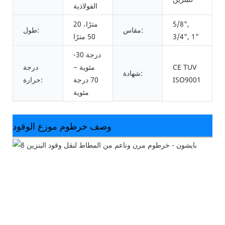
الفولاذية
5/8",
20 مترًا،
مقاس:
طول:
3/4", 1"
50 مترًا
-30 درجة
CE TUV
مئوية ~
درجة
شهادة:
ISO9001
70 درجة
حرارة:
مئوية
وصف خرطوم موزع الوقود