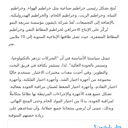
 نُنتج بشكل رئيسي خراطيم صناعية مثل خراطيم الهواء، وخراطيم 
المياه، وخراطيم الزيت، وخراطيم اللحام، والخراطيم الهيدروليكية، 
بالإضافة إلى التجميعات. تُعدّ شركة بايشون مؤسسة سريعة النمو 
تُركّز على الإنتاج الاحترافي لخراطيم المطاط النقي وخراطيم 
المطاط المضفرة، حيث تصل طاقتها الإنتاجية السنوية إلى 10 ملايين 
متر.
 تتمثل سياستنا الأساسية في أن "الشركات تزدهر بالتكنولوجيا، 
وتستمر بالجودة العالية". لذا، نستثمر بكثافة في فريق البحث 
والتطوير، وفي أحدث معدات مختبرات الاختبار. نستخدم حاليًا 
مجموعة من أجهزة اختبار الشد، وأجهزة اختبار الفلكنة، وأجهزة 
اختبار التقادم، وأجهزة اختبار الضغط لضمان مراقبة الجودة بفعالية. 
تشكل جميع هذه الأجهزة والإجراءات المرتبطة بها نظامًا متكاملًا 
لمراقبة الجودة، بدءًا من اختيار المواد الخام وحتى المنتج النهائي. 
وبذلك، نتمنى أن تُرضي منتجاتنا جميع عملائنا، وأن تساعدهم على 
زيادة حصتهم السوقية.
ذا تختار بايشون؟