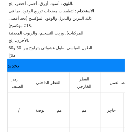
: أسود، أزرق، أحمر، أخضر، إلخ.
اللون
الاستخدام
: لتطبيقات مضخات توزيع الوقود، بما في
ذلك البنزين والديزل والوقود المؤكسج (بحد أقصى
15٪ مؤكسج).
المركبات)، وزيت التشحيم، والزيوت المعدنية
الأخرى، إلخ.
الطول القياسي: طول عشوائي يتراوح بين 30 و60
مترًا
تحديد
القطر
رمز
ضغط العمل
القطر الداخلي
الخارجي
الصنف
ل
حاجِز
مم
مم
بوصة
/
ة
ة