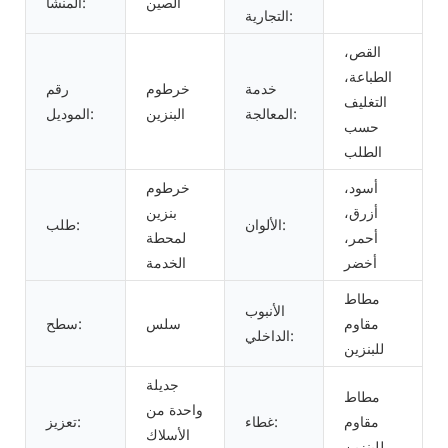
الصين
المنشأ:
التجارية:
القص،
الطباعة،
خدمة
خرطوم
رقم
التغليف
المعالجة:
البنزين
الموديل:
حسب
الطلب
أسود،
خرطوم
أزرق،
بنزين
الألوان:
طلب:
أحمر،
لمحطة
أخضر
الخدمة
مطاط
الأنبوب
مقاوم
سلس
سطح:
الداخلي:
للبنزين
جديلة
مطاط
واحدة من
مقاوم
غطاء:
تعزيز:
الأسلاك
للبنزين