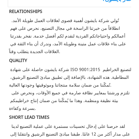
RELATIONSHIPS
تُولي شركة بايشون أهمية قصوى لعلاقات العمل طويلة الأمد. 
انطلاقاً من خبرتنا الراسخة في مجال التصنيع، نحرص على فهم 
أعمالكم واحتياجاتكم الفردية لنقدم لكم أفضل خدمة. نفخر بقدرتنا 
على بناء علاقات عمل متينة وطويلة الأمد، وندرك أن بناء الثقة في 
العلاقات الجديدة يتطلب وقتاً.
QUALITY
شركة بايشون حاصلة على شهادة ISO 9001:2015 لتصنيع الخراطيم 
المطاطية. هذه الشهادة، بالإضافة إلى تطبيق مبادئ التصنيع الرشيق، 
تُمكّننا من ضمان سلامة منتجاتنا وموثوقيتها وجودتها العالية.
 تلتزم ورشتنا بمعايير نظافة صارمة في جميع الأوقات، ونحرص على 
بيئة نظيفة ومنظمة. وهذا ما يُمكّننا من ضمان إنتاج خراطيمكم 
بسرعة وكفاءة.
SHORT LEAD TIMES
لقد حرصنا على إدخال تحسينات مستمرة على عملية التصنيع لدينا 
على مدار أكثر من 12 عامًا. طبقنا مبادئ التصنيع الرشيق وانتقلنا إلى 