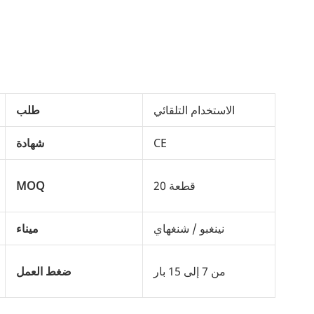
الاستخدام التلقائي
طلب
CE
شهادة
20 قطعة
MOQ
نينغبو / شنغهاي
ميناء
من 7 إلى 15 بار
ضغط العمل