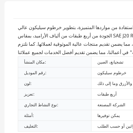
استفادة من مواردها المتميزة، بتطوير خرطوم سيليكون عالي
الجودة من أربع طبقات من ألياف الأراميد، بمقاس SAE J20 R4، لسحب الهواء. يُمكّن هذا الخرطوم الشركات من التميز في بيئة تنافسية شرسة، والوصول إلى ريادة الصناعة في خطوة واحدة.
، مما يضمن تقديم منتجات عالية الموثوقية لعملائها. كما نلتزم
تشجيانغ، الصين
مكان المنشأ:
خرطوم سيليكون
رقم الموديل:
والأزرق وما إلى ذلك
لون:
أربع طبقات
تعزيز:
الشركة المصنعة
نوع النشاط التجاري:
يمكن توفيرها
أمثلة:
اتين أو حسب الطلب
التغليف: