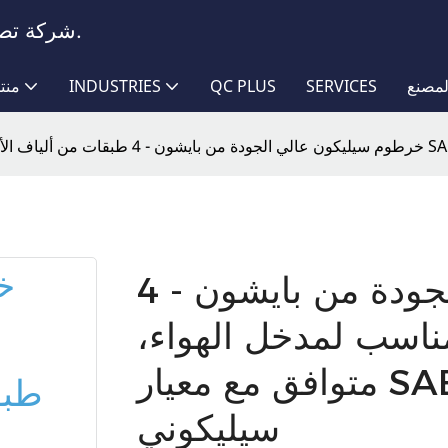
شركة تصنيع خراطيم تتمتع بخبرة تزيد عن عقدين من الزمن.
مصنع
SERVICES
QC PLUS
INDUSTRIES
منت
خرطوم سيليكون عالي الجودة من بايشون - 4
مناسب لمدخل الهواء،
متوافق مع معيار SAE J20 R4، خرطوم مطاطي
سيليكوني