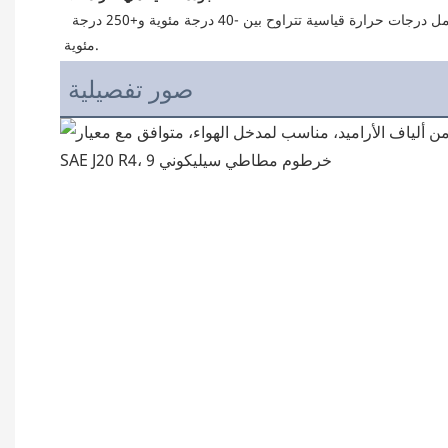
 يُستخدم خرطوم مطاط السيليكون بشكل شائع في صناعة السيارات، كما يُمكن استخدامه في صناعات أخرى. يتميز بمرونته العالية ومتانته، ويتحمل درجات حرارة قياسية تتراوح بين -40 درجة مئوية و+250 درجة 
مئوية.
صور تفصيلية