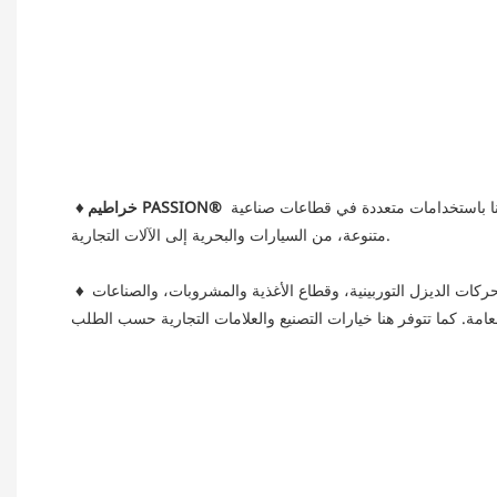
 ، وخراطيم تبريد، وقطع غيار عالية الأداء لسباقات السيارات، وخراطيم تهوية، ولأغراض عامة. تتميز خراطيمنا باستخدامات متعددة في قطاعات صناعية 
متنوعة، من السيارات والبحرية إلى الآلات التجارية.
 ، والمركبات البحرية والزراعية ومركبات الطرق الوعرة، ومحركات الديزل التوربينية، وقطاع الأغذية والمشروبات، والصناعات 