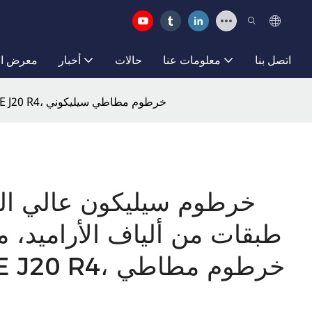
اتصل بنا
معلومات عنا
حالات
أخبار
معرض ال
خرطوم سيليكون عالي الجودة من بايشون - 4 طبقات من ألياف الأراميد، مناسب لمدخل الهواء، متوافق مع معيار SAE J20 R4، خرطوم مطاطي سيليكوني
طبقات من ألياف الأراميد، 