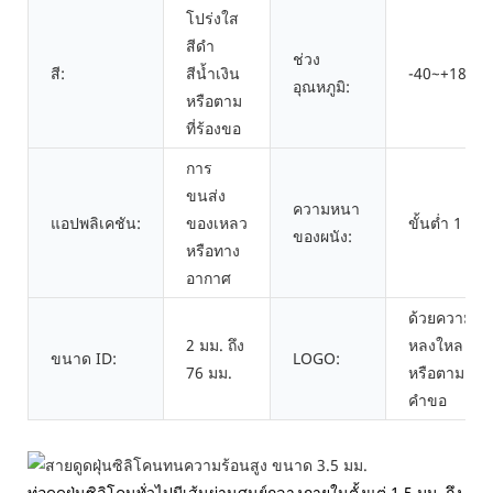
โปร่งใส
สีดำ
ช่วง
สี:
สีน้ำเงิน
-40~+180℃
อุณหภูมิ:
หรือตาม
ที่ร้องขอ
การ
ขนส่ง
ความหนา
แอปพลิเคชัน:
ของเหลว
ขั้นต่ำ 1 มม.
ของผนัง:
หรือทาง
อากาศ
ด้วยความ
2 มม. ถึง
หลงใหล
ขนาด ID:
LOGO:
76 มม.
หรือตาม
คำขอ
ท่อดูดฝุ่นซิลิโคนทั่วไปมีเส้นผ่านศูนย์กลางภายในตั้งแต่ 1.5 มม. ถึง