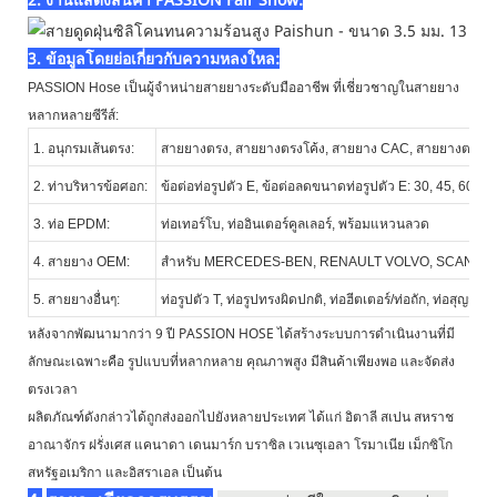
3. ข้อมูลโดยย่อเกี่ยวกับความหลงใหล:
PASSION Hose เป็นผู้จำหน่ายสายยางระดับมืออาชีพ ที่เชี่ยวชาญในสายยาง
หลากหลายซีรีส์:
1. อนุกรมเส้นตรง:
สายยางตรง, สายยางตรงโค้ง, สายยาง CAC, สายยางตรงลด
2. ท่าบริหารข้อศอก:
ข้อต่อท่อรูปตัว E, ข้อต่อลดขนาดท่อรูปตัว E: 30, 45, 60, 
3. ท่อ EPDM:
ท่อเทอร์โบ, ท่ออินเตอร์คูลเลอร์, พร้อมแหวนลวด
4. สายยาง OEM:
สำหรับ MERCEDES-BEN, RENAULT VOLVO, SCANIA, 
5. สายยางอื่นๆ:
ท่อรูปตัว T, ท่อรูปทรงผิดปกติ, ท่อฮีตเตอร์/ท่อถัก, ท่อสุญญา
หลังจากพัฒนามากว่า 9 ปี PASSION HOSE ได้สร้างระบบการดำเนินงานที่มี
ลักษณะเฉพาะคือ รูปแบบที่หลากหลาย คุณภาพสูง มีสินค้าเพียงพอ และจัดส่ง
ตรงเวลา
ผลิตภัณฑ์ดังกล่าวได้ถูกส่งออกไปยังหลายประเทศ ได้แก่ อิตาลี สเปน สหราช
อาณาจักร ฝรั่งเศส แคนาดา เดนมาร์ก บราซิล เวเนซุเอลา โรมาเนีย เม็กซิโก
สหรัฐอเมริกา และอิสราเอล เป็นต้น