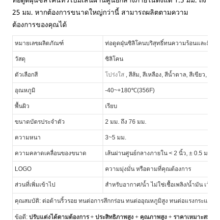
25 มม. หากต้องการขนาดใหญ่กว่านี้ สามารถผลิตตามความ
ต้องการของคุณได้
หมายเลขผลิตภัณฑ์
ท่อดูดฝุ่นซิลิโคนบริสุทธิ์ทนความร้อนและยืดหยุ
วัสดุ
ซิลิโคน
ตัวเลือกสี
โปร่งใส
, สีส้ม, สีเหลือง, สีน้ำตาล, สีเขียว, สีเท
อุณหภูมิ
-40~+180℃(356F)
พื้นผิว
เรียบ
ขนาดบัตรประจำตัว
2 มม. ถึง 76 มม.
ความหนา
3~5 มม.
ความคลาดเคลื่อนของขนาด
เส้นผ่านศูนย์กลางภายใน < 2 นิ้ว, ± 0.5 มม.; เ
LOGO
ความมุ่งมั่น หรือตามที่คุณต้องการ
ส่วนที่เพิ่มเข้าไป
สำหรับอากาศ/น้ำ ไม่ใช่เชื้อเพลิง/น้ำมัน เว้นแต่
คุณสมบัติ: ต่อต้านริ้วรอย ทนต่อการสึกกร่อน ทนต่ออุณหภูมิสูง ทนต่อแรงกระแทก 
ข้อดี:
ปรับแต่งได้ตามต้องการ
+
ประสิทธิภาพสูง
+
คุณภาพสูง
+
ราคาเหมาะสม
+