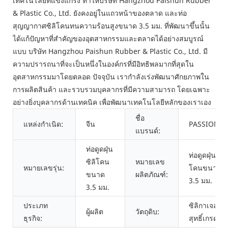
เทคโนโลยีที่แข็งแกร่ง ทำให้บริษัท Hangzhou Paishun Rubber
& Plastic Co., Ltd. ยังคงอยู่ในแถวหน้าของตลาด และท่อ
สุญญากาศซิลิโคนทนความร้อนสูงขนาด 3.5 มม. ที่พัฒนาขึ้นนั้น
ได้แก้ปัญหาที่สำคัญของอุตสาหกรรมและตลาดได้อย่างสมบูรณ์
แบบ บริษัท Hangzhou Paishun Rubber & Plastic Co., Ltd. มี
ความปรารถนาที่จะเป็นหนึ่งในองค์กรที่มีอิทธิพลมากที่สุดใน
อุตสาหกรรมมาโดยตลอด ปัจจุบัน เรากำลังเร่งพัฒนาศักยภาพใน
การผลิตสินค้า และรวบรวมบุคลากรที่มีความสามารถ โดยเฉพาะ
อย่างยิ่งบุคลากรด้านเทคนิค เพื่อพัฒนาเทคโนโลยีหลักของเราเอง
ชื่อ
แหล่งกำเนิด:
จีน
PASSION
แบรนด์:
ท่อดูดฝุ่น
ท่อดูดฝุ่นซิลิ
ซิลิโคน
หมายเลข
หมายเลขรุ่น:
โคนขนาด
ขนาด
ผลิตภัณฑ์:
3.5 มม.
3.5 มม.
ประเภท
ซิลิกาเจลบริ
ผู้ผลิต
วัตถุดิบ:
ธุรกิจ:
สุทธิ์เกรด 1