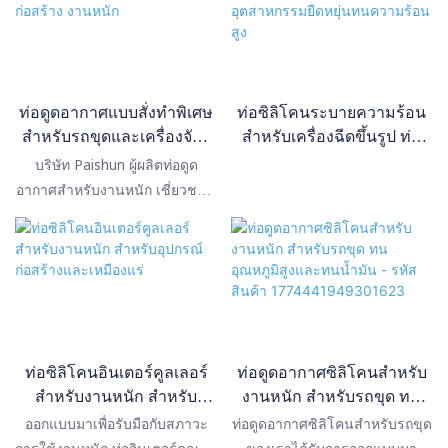
ท่อดูดอากาศแบบสั่งทำพิเศษ
ท่อซิลิโคนระบายความร้อน
สำหรับรถขุดและเครื่องจักร
สำหรับเครื่องฉีดขึ้นรูป ท่อ
กลก่อสร้าง งานหนัก
อุตสาหกรรมยืดหยุ่นทนความ
บริษัท Paishun ผู้ผลิตท่อดูด
ร้อนสูง
อากาศสำหรับงานหนัก เชี่ยวชาญ
ในการผลิตท่อดูดอากาศสำหรับ
เครื่องจักรกลก่อสร้าง อุปกรณ์
ทางการเกษตร ยานพาหนะใน
เหมืองแร่ และเครื่องยนต์
อุตสาหกรรม ท่อดูดอากาศของเรา
ได้รับการออกแบบทางวิศวกรรม
ให้ทนทานต่อสภาวะการใช้งานที่
ท่อซิลิโคนอินเตอร์คูลเลอร์
ท่อดูดอากาศซิลิโคนสำหรับ
รุนแรง รวมถึงอุณหภูมิสูง การสั่น
สำหรับงานหนัก สำหรับ
งานหนัก สำหรับรถขุด ทน
สะเทือนสูง ฝุ่นละออง และแรงดัน
อุปกรณ์ก่อสร้างและเหมือง
อุณหภูมิสูงและทนน้ำมัน -
ออกแบบมาเพื่อรับมือกับสภาวะ
ท่อดูดอากาศซิลิโคนสำหรับรถขุด
สุญญากาศ มีจำหน่ายทั้งสำหรับ
แร่
รหัสสินค้า