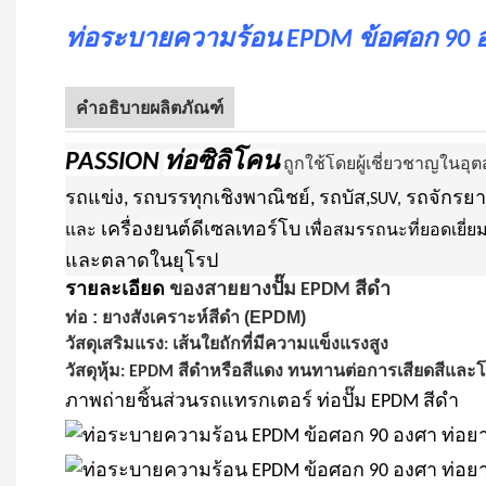
ท่อระบายความร้อน EPDM ข้อศอก 90 อ
คำอธิบายผลิตภัณฑ์
PASSION
ท่อซิลิโคน
ถูกใช้โดยผู้เชี่ยวชาญในอ
รถแข่ง, รถบรรทุกเชิงพาณิชย์, รถบัส,
รถจักรยา
SUV,
เครื่องยนต์ดีเซลเทอร์โบ
และ
เพื่อสมรรถนะที่ยอดเยี่ย
และตลาดในยุโรป
รายละเอียด
ของสายยางปั๊ม EPDM สีดำ
: ยางสังเคราะห์สีดำ (EPDM)
ท่อ
วัสดุเสริมแรง: เส้นใยถักที่มีความแข็งแรงสูง
วัสดุหุ้ม: EPDM สีดำหรือสีแดง ทนทานต่อการเสียดสีแล
ภาพถ่ายชิ้นส่วนรถแทรกเตอร์ ท่อปั๊ม EPDM สีดำ