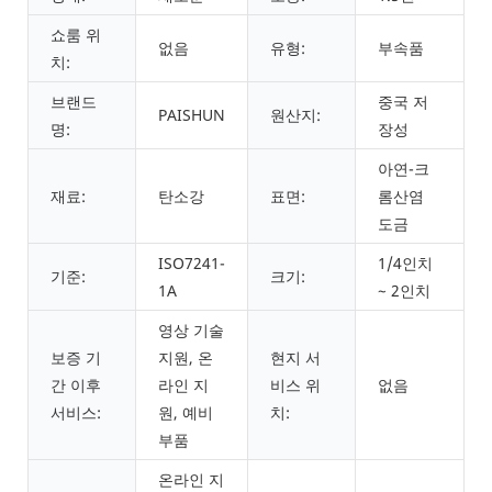
쇼룸 위
없음
유형:
부속품
치:
브랜드
중국 저
PAISHUN
원산지:
명:
장성
아연-크
재료:
탄소강
표면:
롬산염
도금
ISO7241-
1/4인치
기준:
크기:
1A
~ 2인치
영상 기술
보증 기
지원, 온
현지 서
간 이후
라인 지
비스 위
없음
서비스:
원, 예비
치:
부품
온라인 지