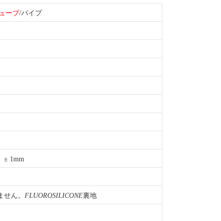
ューブ
/パイプ
、± 1mm
ません。
FLUOROSILICONE
裏地