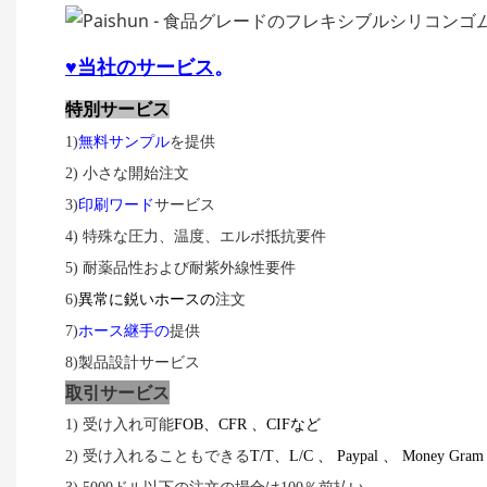
♥
当社の
サービス
。
特別サービス
1)
無料サンプル
を提供
2) 小さな開始注文
3)
印刷ワード
サービス
4) 特殊な圧力、温度、エルボ抵抗要件
5) 耐薬品性および耐紫外線性要件
6)
異常に鋭いホースの
注文
7)
ホース継手の
提供
8)
製品設計サービス
取引
サービス
1) 受け入れ可能
FOB
、
CFR
、
CIF
など
2) 受け入れることもできる
T/T
、
L/C
、
Paypal
、
Money Gram