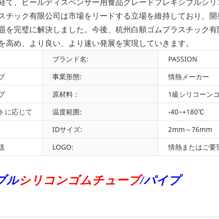
経て、ビールディスペンサー用食品グレードフレキシブルシリ
スチック有限公司は市場をリードする立場を維持しており、開
題を完璧に解決しました。今後、杭州白順ゴムプラスチック有
を高め、より良い、より速い発展を実現していきます。
ブランド名:
PASSION
ブ
事業形態:
情熱メーカー
ブ
原材料：
1級シリコーン
トに応じて
温度範囲:
-40~+180℃
IDサイズ:
2mm～76mm
送
LOGO:
情熱またはご要
ブル
シリコンゴムチューブ
/パイプ