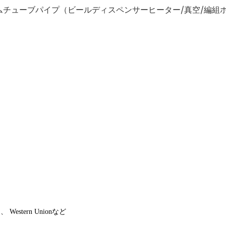
、
Western Union
など