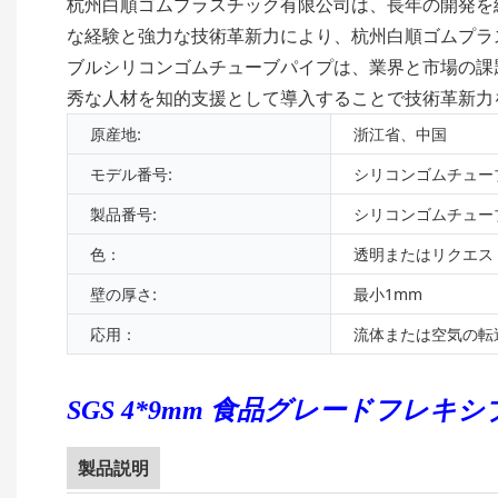
杭州白順ゴムプラスチック有限公司は、長年の開発を
な経験と強力な技術革新力により、杭州白順ゴムプラ
ブルシリコンゴムチューブパイプは、業界と市場の課
秀な人材を知的支援として導入することで技術革新力
原産地:
浙江省、中国
モデル番号:
シリコンゴムチュー
製品番号:
シリコンゴムチュー
色：
透明またはリクエス
壁の厚さ:
最小1mm
応用：
流体または空気の転
SGS 4*9mm 食品グレードフレキシ
製品説明