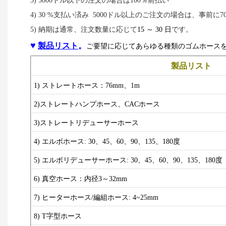
3) 5000ドル以下の注文の場合は100％前払い
4) 30
%
支払い済み
5000ドル以上のご注文の場合は、事前に
5) 納期は通常、注文数量に応じて
15 ～ 30 日
です。
♥
製品リスト
。
ご要望に応じてあらゆる種類のゴムホース
製品リスト
1) ストレートホース：76mm、1m
2)
ストレートハンプホース、CACホース
3)
ストレートリデューサーホース
4) エルボホース: 30、45、60、90、135、180度
5) エルボリデューサーホース:
30、45、60、90、135、180度
6) 真空ホース：内径3～32mm
7) ヒーターホース/編組ホース: 4~25mm
8) T字型ホース