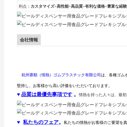
利点：
カスタマイズ
+
高性能
+
高品質
+
有利な価格
+
豊富な経験
会社情報
杭州赛順（情熱）ゴムプラスチック有限公司
は、各種ゴム
堅持し、お客様から高い評価をいただいております。
♥
品質は最優先事項です
。
情熱を持った人々は、最初
♥
私たちのフェア
。
私たちの情熱がお客様のご要望を