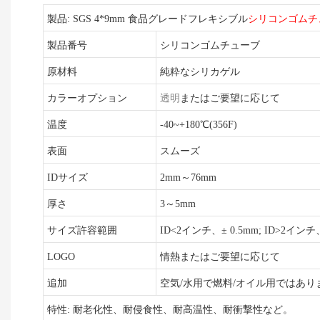
製品: SGS 4*9mm 食品グレードフレキシブル
シリコンゴムチ
製品番号
シリコンゴムチューブ
原材料
純粋なシリカゲル
カラーオプション
透明
またはご要望に応じて
温度
-40~+180℃(356F)
表面
スムーズ
IDサイズ
2mm～76mm
厚さ
3～5mm
サイズ許容範囲
ID<2インチ、± 0.5mm; ID>2インチ
LOGO
情熱またはご要望に応じて
追加
空気/水用で燃料/オイル用ではあり
特性: 耐老化性、耐侵食性、耐高温性、耐衝撃性など。