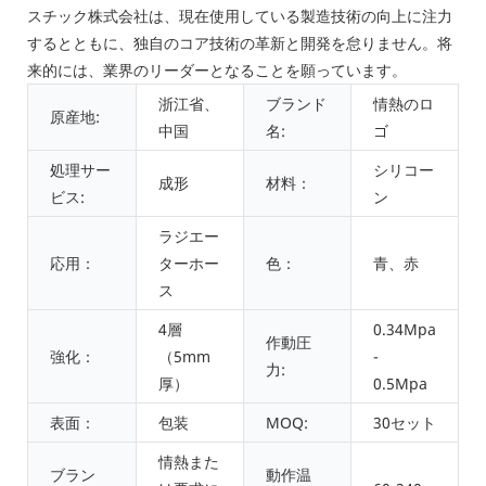
スチック株式会社は、現在使用している製造技術の向上に注力
するとともに、独自のコア技術の革新と開発を怠りません。将
来的には、業界のリーダーとなることを願っています。
浙江省、
ブランド
情熱のロ
原産地:
中国
名:
ゴ
処理サー
シリコー
成形
材料：
ビス:
ン
ラジエー
応用：
ターホー
色：
青、赤
ス
4層
0.34Mpa
作動圧
強化：
（5mm
-
力:
厚）
0.5Mpa
表面：
包装
MOQ:
30セット
情熱また
ブラン
動作温