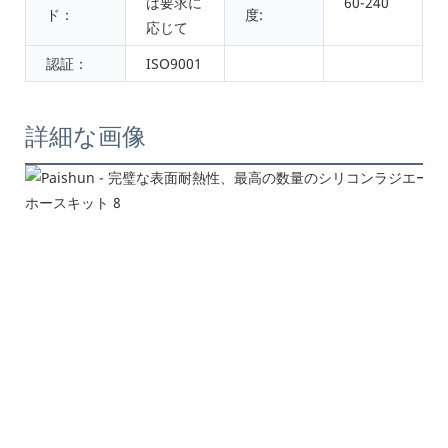
は要求に
60-240
ド：
度:
応じて
認証：
ISO9001
詳細な画像