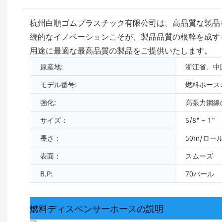
杭州白順ゴムプラスチック有限公司は、高品質な製品
続的なイノベーションこそが、製品品質の根幹を成す
用途に最適な最高品質の製品をご提供いたします。
原産地:
浙江省、中
モデル番号:
燃料ホース
強化:
高張力鋼線
サイズ：
5/8" ~ 1"
長さ：
50m/ロー
表面：
スムーズ
B.P:
70バール
燃料ディスペンサーホースの説明