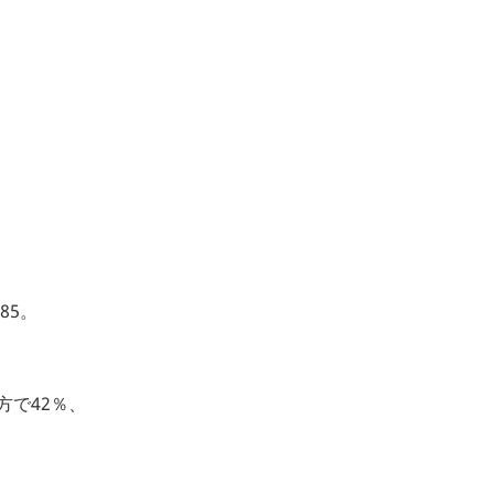
85。
方で42％、