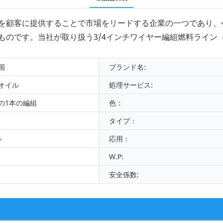
を顧客に提供することで市場をリードする企業の一つであり、
ものです。当社が取り扱う3/4インチワイヤー編組燃料ライン
国
ブランド名:
オイル
処理サービス:
の1本の編組
色：
タイプ：
ル
応用：
W.P:
安全係数: