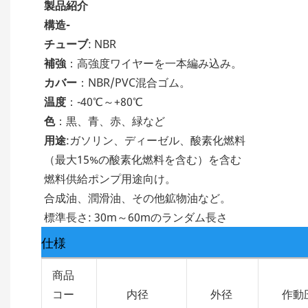
製品紹介
構造-
チューブ
: NBR
補強
：高強度ワイヤーを一本編み込み。
カバー
：NBR/PVC混合ゴム。
温度
：-40℃～+80℃
色
：黒、青、赤、緑など
用途
:ガソリン、ディーゼル、酸素化燃料
（最大15%の酸素化燃料を含む）を含む
燃料供給ポンプ用途向け。
合成油、潤滑油、その他鉱物油など。
標準長さ: 30m～60mのランダム長さ
仕様
商品
コー
内径
外径
作動