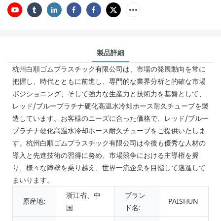
製品詳細
杭州白順ゴムプラスチック有限公司は、市場の発展動向を常に
把握し、時代とともに前進し、専門的な業界分析と的確な市場
ポジショニング、そして強力な生産力と技術力を基盤として、
レッド/ブループラチナ硬化高温水冷却ホース耐久チューブを製
造しています。お客様のニーズに合った価格で、レッド/ブルー
プラチナ硬化高温水冷却ホース耐久チューブをご提供いたしま
す。杭州白順ゴムプラスチック有限公司は今後も優秀な人材の
導入と先進技術の習得に努め、市場競争における主導権を握
り、様々な障壁を乗り越え、世界一流企業を目指して邁進して
まいります。
浙江省、中
ブラン
原産地:
PAISHUN
国
ド名: