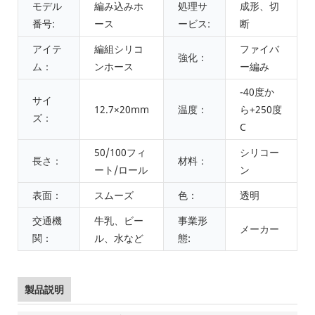
モデル
編み込みホ
処理サ
成形、切
番号:
ース
ービス:
断
アイテ
編組シリコ
ファイバ
強化：
ム：
ンホース
ー編み
-40度か
サイ
12.7×20mm
温度：
ら+250度
ズ：
C
50/100フィ
シリコー
長さ：
材料：
ート/ロール
ン
表面：
スムーズ
色：
透明
交通機
牛乳、ビー
事業形
メーカー
関：
ル、水など
態:
製品説明