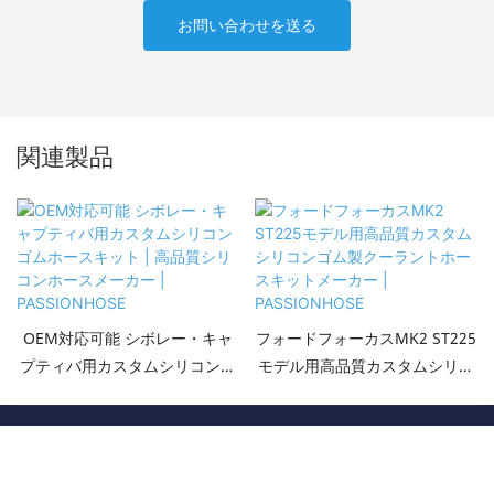
お問い合わせを送る
関連製品
OEM対応可能 シボレー・キャ
フォードフォーカスMK2 ST225
プティバ用カスタムシリコンゴ
モデル用高品質カスタムシリコ
ムホースキット | 高品質シリコ
ンゴム製クーラントホースキッ
ンホースメーカー |
トメーカー | PASSIONHOSE
Copyright © 2026 Hangzhou Paishun Rubber & Plastic Co., Ltd
PASSIONHOSE
- www.passioncohose.com All Rights Reserved. |
サイトマップ
|
プライバシー
ポリシー