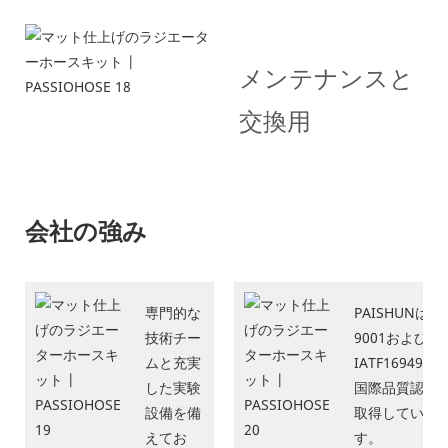
メンテナンスと
交換用
会社の強み
専門的な
PAISHUNはIS
技術チー
9001および
ムと充実
IATF16949:20
した実験
国際品質認証
設備を備
取得していま
えてお
す。