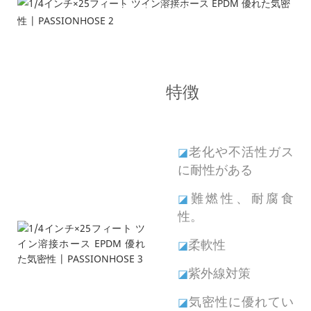
製品の特徴
特徴
老化や不活性ガス
◪
に耐性がある
難燃性、耐腐食
◪
性。
柔軟性
◪
紫外線対策
◪
気密性に優れてい
◪