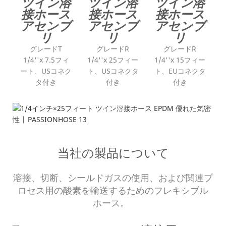
ツイン溶
ツイン溶
ツイン溶
接ホース
接ホース
接ホース
アセンブ
アセンブ
アセンブ
リ
リ
リ
グレードT
グレードR
グレードR
1/4''x 7.5フィ
1/4''x 25フィー
1/4''x 15フィー
ート、USコネク
ト、USコネクタ
ト、EUコネクタ
タ付き
付き
付き
応用
---難燃性---
当社の製品について
溶接、切断、シールドガスの使用、および関連プ
ロセス用の酸素を輸送するためのフレキシブル
ホース。