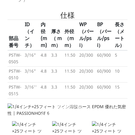
仕様
ID
内
WP
BP
長さ
（イ
径
厚さ
外径
（バー
（バー
（メ
部品
ン
(m
（
m
（m
ル/ps
ル/ps
ート
番号
チ）
m)
m）
m）
i）
i）
ル）
PSTW-
3/16"
4.8
3.3
11.50
20/300
60/900
5
0505
PSTW-
3/16"
4.8
3.3
11.50
20/300
60/900
10
0510
PSTW-
3/16''
4.8
3.3
11.50
20/300
60/900
15
0515
製品詳細
---各種ツインホースアセンブリ---