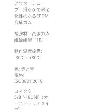
アウターチュー
ブ：滑らかで耐老
化性のあるEPDM
合成ゴム
補強材：高張力繊
維編組層（1B）
動作温度範囲:
-30℃～+80℃
色: 赤と青
規格:
ISO3821:2019
コネクタ：
5/8''-18UNF（オ
ーストラリアタイ
プ）