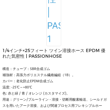
1/4インチ×25フィート ツイン溶接ホース EPDM 優
れた気密性 | PASSIONHOSE
構造：チューブ：SBR合成ゴム
補強材：高張力ポリエステル繊維編組（1B）。
カバー：老化防止EPDM合成ゴム
温度: -25℃～+80℃
色: 赤と緑 / 青 / オレンジ (カスタマイズ)。
用途：グリーン/ブルーライン - 溶接・切断用酸素輸送、シールドガ
スを用いたアーク溶接、および関連プロセス用フレキシブルホー