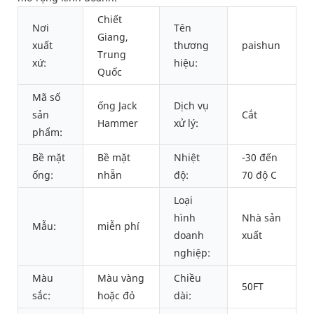
Chiết
Nơi
Tên
Giang,
xuất
thương
paishun
Trung
xứ:
hiệu:
Quốc
Mã số
ống Jack
Dịch vụ
sản
Cắt
Hammer
xử lý:
phẩm:
Bề mặt
Bề mặt
Nhiệt
-30 đến
ống:
nhẵn
độ:
70 độ C
Loại
hình
Nhà sản
Mẫu:
miễn phí
doanh
xuất
nghiệp:
Màu
Màu vàng
Chiều
50FT
sắc:
hoặc đỏ
dài: