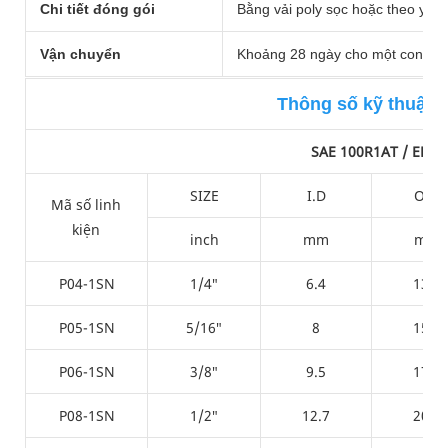
Chi tiết đóng gói
Bằng vải poly sọc hoặc theo yêu
Vận chuyển
Khoảng 28 ngày cho một containe
Thông số kỹ thuật 
SAE 100R1AT / EN85
SIZE
I.D
O.D
Mã số linh
kiện
inch
mm
mm
P04-1SN
1/4″
6.4
13.4
P05-1SN
5/16″
8
15.2
P06-1SN
3/8″
9.5
17.3
P08-1SN
1/2″
12.7
20.3