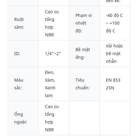
xen kẽ.
Cao su
Phạm vi
-40 độ C
Ruột
tổng
nhiệt
~ +100
săm:
hợp
độ:
độ C
NBR
Vải hoặc
Bề mặt
ID:
1/4"~2"
bề mặt
ống:
nhẵn
Đen,
Màu
Xám,
Tiêu
EN 853
sắc:
Xanh
chuẩn:
2SN
lam
Cao su
Ống
tổng
ngoài:
hợp
NBR