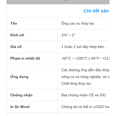
Chi tiết sản p
Tên
Ống cao su thủy lực
Kích cỡ
1/4" ~ 2"
Gia cố
1 hoặc 2 sợi dây thép bện.
Phạm vi nhiệt độ
-40°C ~ +100°C (-40°F~ +212°F)
Các đường ống dẫn dầu thủy lực
Ứng dụng
công cụ và nông nghiệp, sử dụn
Chất lỏng thủy lực.
Chứng nhận
Đạt chứng nhận CE và ISO
In ấn Word
Chúng tôi có thể in LOGO hoặc t