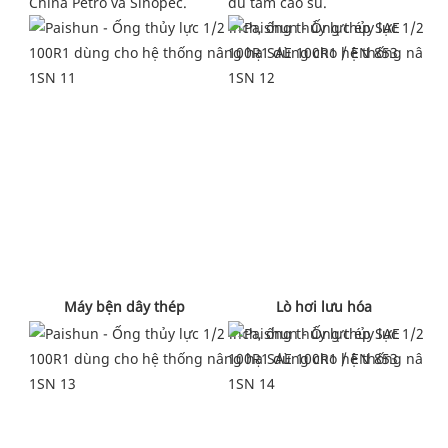
đủ tấm cao su.
China Petro và Sinopec.
 Lò hơi lưu hóa 
 Máy bện dây thép 