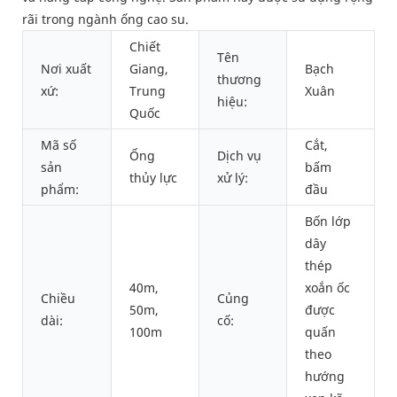
rãi trong ngành ống cao su.
Chiết
Tên
Nơi xuất
Giang,
Bạch
thương
xứ:
Trung
Xuân
hiệu:
Quốc
Mã số
Cắt,
Ống
Dịch vụ
sản
bấm
thủy lực
xử lý:
phẩm:
đầu
Bốn lớp
dây
thép
40m,
xoắn ốc
Chiều
Củng
50m,
được
dài:
cố:
100m
quấn
theo
hướng