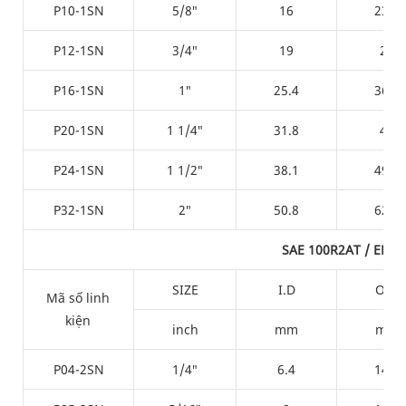
P10-1SN
5/8″
16
23.7
P12-1SN
3/4″
19
28
P16-1SN
1″
25.4
36.2
P20-1SN
1 1/4″
31.8
43
P24-1SN
1 1/2″
38.1
49.2
P32-1SN
2″
50.8
62.6
SAE 100R2AT / EN85
SIZE
I.D
O.D
Mã số linh
kiện
inch
mm
mm
P04-2SN
1/4″
6.4
14.5