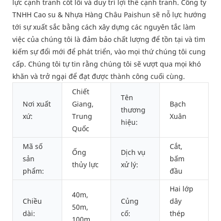
lực cạnh tranh cốt lõi và duy trì lợi thế cạnh tranh. Công ty
TNHH Cao su & Nhựa Hàng Châu Paishun sẽ nỗ lực hướng
tới sự xuất sắc bằng cách xây dựng các nguyên tắc làm
việc của chúng tôi là đảm bảo chất lượng để tồn tại và tìm
kiếm sự đổi mới để phát triển, vào mọi thứ chúng tôi cung
cấp. Chúng tôi tự tin rằng chúng tôi sẽ vượt qua mọi khó
khăn và trở ngại để đạt được thành công cuối cùng.
Chiết
Tên
Nơi xuất
Giang,
Bạch
thương
xứ:
Trung
Xuân
hiệu:
Quốc
Mã số
Cắt,
Ống
Dịch vụ
sản
bấm
thủy lực
xử lý:
phẩm:
đầu
Hai lớp
40m,
Chiều
Củng
dây
50m,
dài:
cố:
thép
100m