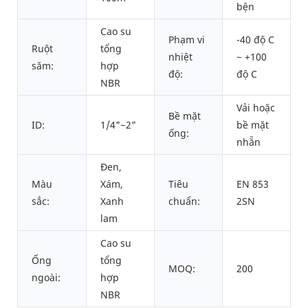
bện
Cao su
Phạm vi
-40 độ C
Ruột
tổng
nhiệt
~ +100
săm:
hợp
độ:
độ C
NBR
Vải hoặc
Bề mặt
ID:
1/4"~2"
bề mặt
ống:
nhẵn
Đen,
Màu
Xám,
Tiêu
EN 853
sắc:
Xanh
chuẩn:
2SN
lam
Cao su
Ống
tổng
MOQ:
200
ngoài:
hợp
NBR