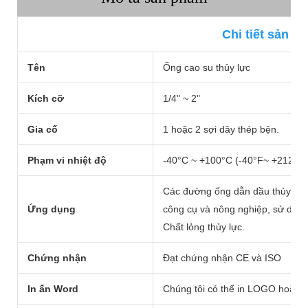
Chi tiết sản p
Tên
Ống cao su thủy lực
Kích cỡ
1/4" ~ 2"
Gia cố
1 hoặc 2 sợi dây thép bện.
Phạm vi nhiệt độ
-40°C ~ +100°C (-40°F~ +212°F)
Các đường ống dẫn dầu thủy lực
Ứng dụng
công cụ và nông nghiệp, sử dụn
Chất lỏng thủy lực.
Chứng nhận
Đạt chứng nhận CE và ISO
In ấn Word
Chúng tôi có thể in LOGO hoặc t