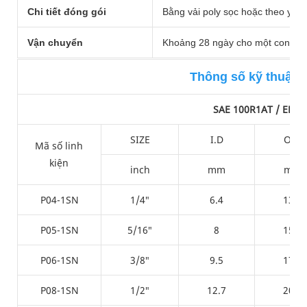
Chi tiết đóng gói
Bằng vải poly sọc hoặc theo yêu
Vận chuyển
Khoảng 28 ngày cho một containe
Thông số kỹ thuật 
SAE 100R1AT / EN85
SIZE
I.D
O.D
Mã số linh
kiện
inch
mm
mm
P04-1SN
1/4″
6.4
13.4
P05-1SN
5/16″
8
15.2
P06-1SN
3/8″
9.5
17.3
P08-1SN
1/2″
12.7
20.3