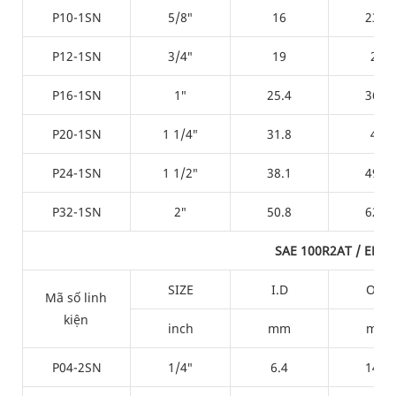
P10-1SN
5/8″
16
23.7
P12-1SN
3/4″
19
28
P16-1SN
1″
25.4
36.2
P20-1SN
1 1/4″
31.8
43
P24-1SN
1 1/2″
38.1
49.2
P32-1SN
2″
50.8
62.6
SAE 100R2AT / EN85
SIZE
I.D
O.D
Mã số linh
kiện
inch
mm
mm
P04-2SN
1/4″
6.4
14.5