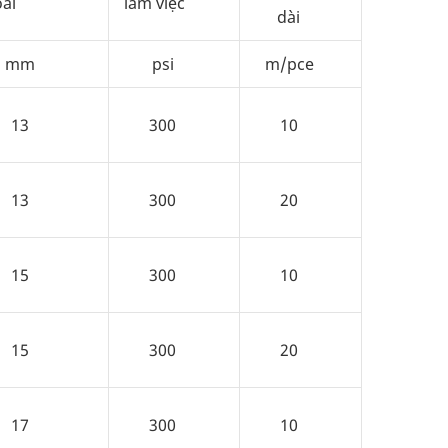
ài
làm việc
dài
mm
psi
m/pce
13
300
10
13
300
20
15
300
10
15
300
20
17
300
10