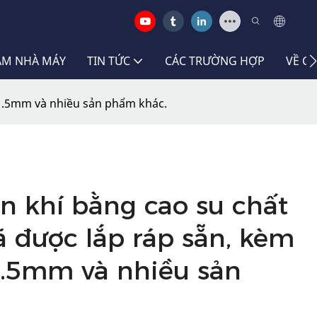
LÃM NHÀ MÁY
TIN TỨC
CÁC TRƯỜNG HỢP
VỀ C
 1.5mm và nhiều sản phẩm khác.
n khí bằng cao su chất
ã được lắp ráp sẵn, kèm
1.5mm và nhiều sản