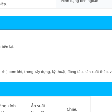
Hình dạng bên ngoài:
iệp.
 bện lại.
hí, bơm khí, trong xây dựng, kỹ thuật, đóng tàu, sản xuất thép, v.
ng kính
Áp suất
Chiều