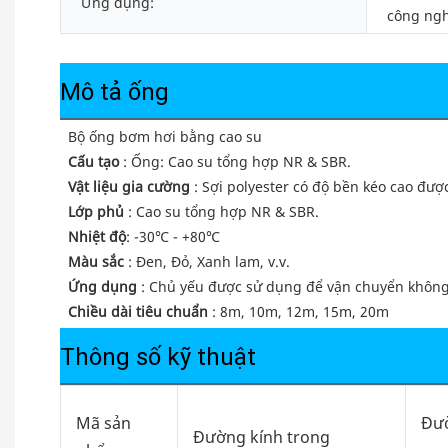
Ứng dụng:
công ngh
Mô tả ống
 Bộ ống bơm hơi bằng cao su
Cấu tạo
 : Ống: Cao su tổng hợp NR & SBR.
Vật liệu gia cường
 : Sợi polyester có độ bền kéo cao được
Lớp phủ
 : Cao su tổng hợp NR & SBR.
Nhiệt độ
: -30℃ - +80℃
Màu sắc
 : Đen, Đỏ, Xanh lam, v.v.
Ứng dụng
 : Chủ yếu được sử dụng để vận chuyển không k
Chiều dài tiêu chuẩn
 : 8m, 10m, 12m, 15m, 20m
Thông số kỹ thuật
Mã sản
Đườ
Đường kính trong