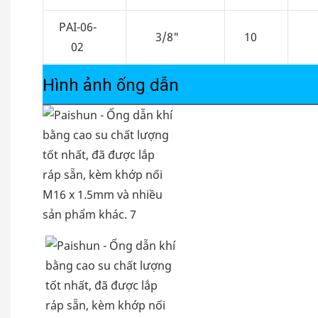
PAI-06-
3/8"
10
02
Hình ảnh ống dẫn