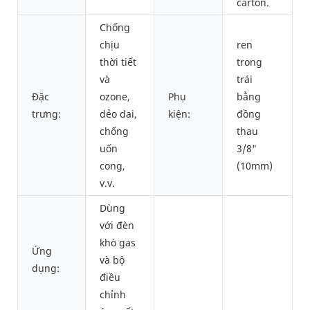
carton.
Chống
chịu
ren
thời tiết
trong
và
trái
Đặc
ozone,
Phụ
bằng
trưng:
dẻo dai,
kiện:
đồng
chống
thau
uốn
3/8"
cong,
(10mm)
v.v.
Dùng
với đèn
khò gas
Ứng
và bộ
dụng:
điều
chỉnh