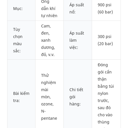
Ống
Áp suất
900 psi
Mục:
dẫn khí
nổ:
(60 bar)
tự nhiên
Cam,
Tùy
đen,
Áp suất
chọn
300 psi
xanh
làm
màu
(20 bar)
dương,
việc:
sắc:
đỏ, v.v.
Đóng
gói cẩn
Thử
thận
nghiệm
bằng túi
mài
Chi tiết
Bài kiểm
nylon
mòn,
gói
tra:
trước,
ozone,
hàng:
sau đó
N-
cho vào
pentane
thùng