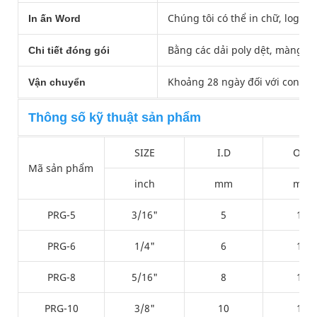
Chúng tôi có thể in chữ, logo 
In ấn Word
Bằng các dải poly dệt, màng nh
Chi tiết đóng gói
Khoảng 28 ngày đối với containe
Vận chuyển
Thông số kỹ thuật sản phẩm
SIZE
I.D
O.D
Mã sản phẩm
inch
mm
mm
PRG-5
3/16"
5
12
PRG-6
1/4"
6
13
PRG-8
5/16"
8
15
PRG-10
3/8"
10
17