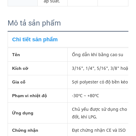
áp suất.
Mô tả sản phẩm
Chi tiết sản phẩm
Ống dẫn khí bằng cao su
Tên
3/16", 1/4", 5/16", 3/8" hoặc t
Kích cỡ
Sợi polyester có độ bền kéo cao
Gia cố
-30ºC ~ +80ºC
Phạm vi nhiệt độ
Chủ yếu được sử dụng cho bếp 
Ứng dụng
đốt, khí LPG.
Đạt chứng nhận CE và ISO
Chứng nhận