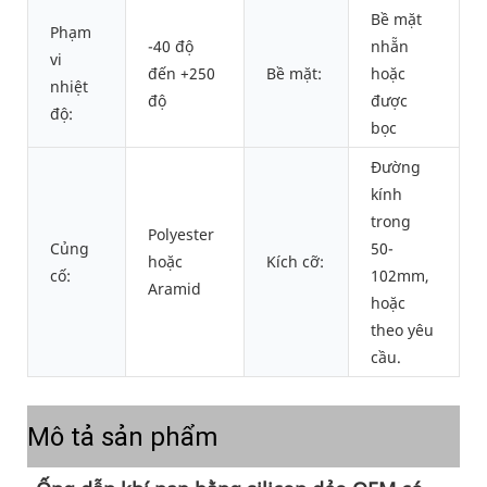
Bề mặt
Phạm
-40 độ
nhẵn
vi
đến +250
Bề mặt:
hoặc
nhiệt
độ
được
độ:
bọc
Đường
kính
trong
Polyester
Củng
50-
hoặc
Kích cỡ:
cố:
102mm,
Aramid
hoặc
theo yêu
cầu.
Mô tả sản phẩm