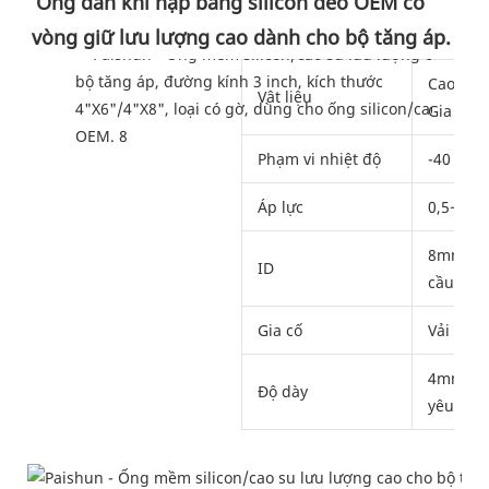
Ống dẫn khí nạp bằng silicon dẻo OEM có 
vòng giữ lưu lượng cao dành cho bộ tăng áp.
Cao su s
Vật liệu
Gia cố v
Phạm vi nhiệt độ
-40 ~ +2
Áp lực
0,5~6 ba
8mm ~ 1
ID
cầu
Gia cố
Vải poly
4mm, 4.
Độ dày
yêu cầu