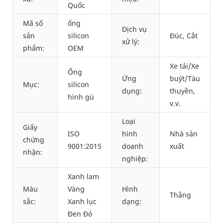
Quốc
Mã số
ống
Dịch vụ
sản
silicon
Đúc, Cắt
xử lý:
phẩm:
OEM
Xe tải/Xe
Ống
Ứng
buýt/Tàu
Mục:
silicon
dụng:
thuyền,
hình gù
v.v.
Loại
Giấy
ISO
hình
Nhà sản
chứng
9001:2015
doanh
xuất
nhận:
nghiệp:
Xanh lam
Màu
Vàng
Hình
Thẳng
sắc:
Xanh lục
dạng:
Đen Đỏ