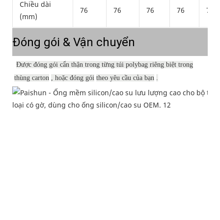
Chiều dài
76
76
76
76
76
(mm)
Đóng gói & Vận chuyển
Được đóng gói cẩn thận trong từng túi polybag riêng biệt trong
thùng carton
, hoặc đóng gói
theo yêu cầu của bạn
.