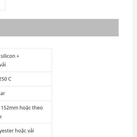
silicon +
vải
250 C
bar
 152mm hoặc theo
u
yester hoặc vải