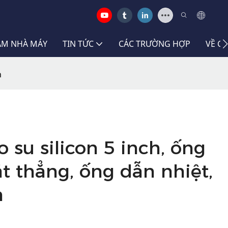
LÃM NHÀ MÁY
TIN TỨC
CÁC TRƯỜNG HỢP
VỀ C
n
 su silicon 5 inch, ống
 thẳng, ống dẫn nhiệt,
n