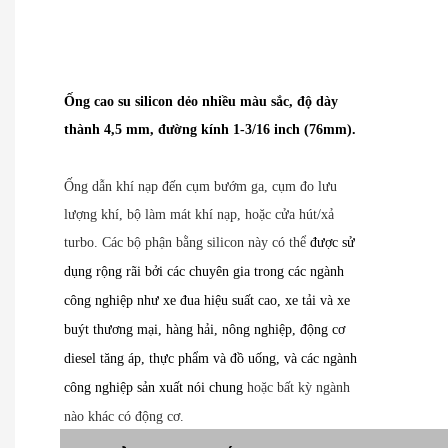
Ống cao su silicon dẻo nhiều màu sắc, độ dày
thành 4,5 mm, đường kính 1-3/16 inch (76mm).
Ống dẫn khí nạp đến cụm bướm ga, cụm đo lưu
lượng khí, bộ làm mát khí nạp, hoặc cửa hút/xả
turbo. Các bộ phận bằng silicon này có thể
được sử
dụng rộng rãi bởi các chuyên gia trong các ngành
công nghiệp như xe đua hiệu suất cao, xe tải và xe
buýt thương mại, hàng hải, nông nghiệp, động cơ
diesel tăng áp, thực phẩm và đồ uống, và các ngành
công nghiệp sản xuất nói chung
hoặc bất kỳ ngành
nào khác có động cơ.