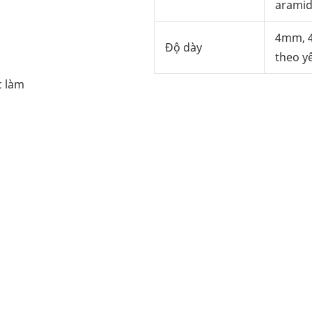
arami
4mm, 
Độ dày
theo y