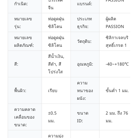
กำเนิด:
แบรนด์:
จีน
หมายเลข
ท่อดูดฝุ่น
ประเภท
ผู้ผลิต
รุ่น:
ซิลิโคน
ธุรกิจ:
PASSION
หมายเลข
ท่อดูดฝุ่น
ซิลิกาเจลบริ
วัตถุดิบ:
ผลิตภัณฑ์:
ซิลิโคน
สุทธิ์เกรด 1
สีน้ำเงิน,
สี:
สีดำ, สี
อุณหภูมิ:
-40~+180℃
โปร่งใส
ความ
พื้นผิว:
เรียบ
หนาของ
ขั้นต่ำ 1 มม.
ผนัง:
ความคลาด
±0.5
ขนาด
2 มม. ถึง 76
เคลื่อนของ
มม.
ID:
มม.
ขนาด:
ความมุ่ง