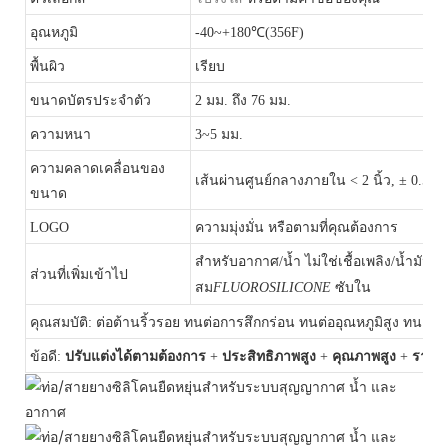
อุณหภูมิ
-40~+180℃(356F)
พื้นผิว
เรียบ
ขนาดบัตรประจำตัว
2 มม. ถึง 76 มม.
ความหนา
3~5 มม.
ความคลาดเคลื่อนของ
เส้นผ่านศูนย์กลางภายใน < 2 นิ้ว, ± 0.5 มม
ขนาด
LOGO
ความมุ่งมั่น หรือตามที่คุณต้องการ
สำหรับอากาศ/น้ำ ไม่ใช่เชื้อเพลิง/น้ำมัน เ
ส่วนที่เพิ่มเข้าไป
สม
FLUOROSILICONE
ซับใน
คุณสมบัติ: ต่อต้านริ้วรอย ทนต่อการสึกกร่อน ทนต่ออุณหภูมิสูง ทนต
ข้อดี:
ปรับแต่งได้ตามต้องการ
+
ประสิทธิภาพสูง
+
คุณภาพสูง
+
ราคา