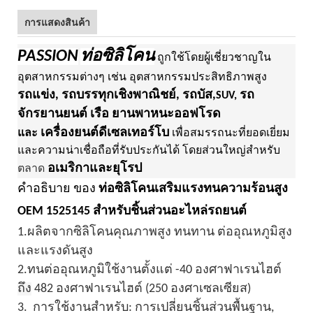
การแสดงสินค้า
PASSION
ท่อซิลิโคน
ถูกใช้โดยผู้เชี่ยวชาญใน
อุตสาหกรรมต่างๆ เช่น อุตสาหกรรมประสิทธิภาพสูง
รถแข่ง, รถบรรทุกเชิงพาณิชย์, รถบัส,
รถ
SUV,
จักรยานยนต์ เรือ ยานพาหนะออฟโรด
เครื่องยนต์ดีเซลเทอร์โบ
และ
เพื่อสมรรถนะที่ยอดเยี่ยม
และความน่าเชื่อถือที่รับประกันได้ โดยส่วนใหญ่สำหรับ
อเมริกาและยุโรป
ตลาด
คำอธิบาย
ของ
ท่อซิลิโคนเสริมแรงทนความร้อนสูง
OEM 1525145 สำหรับชิ้นส่วนอะไหล่รถยนต์
1.
ผลิตจากซิลิโคนคุณภาพสูง ทนทาน
ต่ออุณหภูมิสูง
และแรงดันสูง
2.
ทนต่ออุณหภูมิใช้งานตั้งแต่ -40 องศาฟาเรนไฮต์
ถึง
482 องศาฟาเรนไฮต์ (250 องศาเซลเซียส)
3.
การใช้งานสำหรับ: การเปลี่ยนชิ้นส่วนพื้นฐาน,