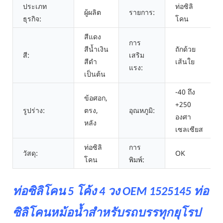
ประเภท
ท่อซิลิ
ผู้ผลิต
รายการ:
ธุรกิจ:
โคน
สีแดง
การ
สีน้ำเงิน
ถักด้วย
สี:
เสริม
สีดำ
เส้นใย
แรง:
เป็นต้น
-40 ถึง
ข้อศอก,
+250
รูปร่าง:
ตรง,
อุณหภูมิ:
องศา
หลัง
เซลเซียส
ท่อซิลิ
การ
วัสดุ:
OK
โคน
พิมพ์:
ท่อซิลิโคน 5 โค้ง 4 วง OEM 1525145 ท่อ
ซิลิโคนหม้อน้ำสำหรับรถบรรทุกยุโรป