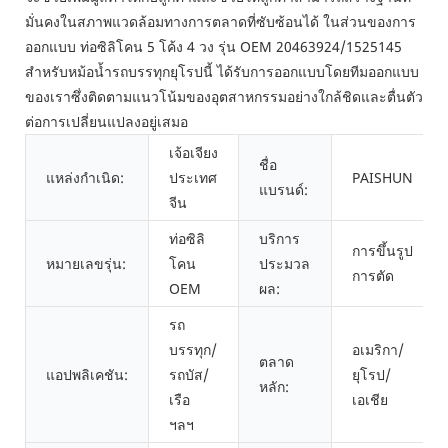
มั่นคงในสภาพแวดล้อมทางการตลาดที่ซับซ้อนได้ ในส่วนของการ
ออกแบบ ท่อซิลิโคน 5 โค้ง 4 วง รุ่น OEM 20463924/1525145
สำหรับหม้อน้ำรถบรรทุกยุโรปนี้ ได้รับการออกแบบโดยทีมออกแบบ
ของเราซึ่งติดตามแนวโน้มของอุตสาหกรรมอย่างใกล้ชิดและตื่นตัว
ต่อการเปลี่ยนแปลงอยู่เสมอ
เจ้อเจียง
ชื่อ
แหล่งกำเนิด:
ประเทศ
PAISHUN
แบรนด์:
จีน
ท่อซิลิ
บริการ
การขึ้นรูป
หมายเลขรุ่น:
โคน
ประมวล
การตัด
OEM
ผล:
รถ
บรรทุก/
อเมริกา/
ตลาด
แอปพลิเคชัน:
รถบัส/
ยุโรป/
หลัก:
เรือ
เอเชีย
ฯลฯ