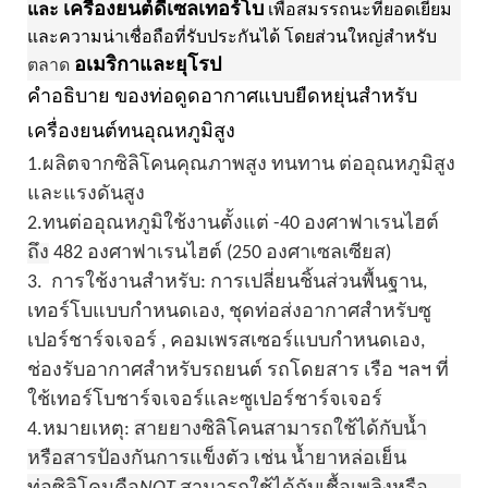
เครื่องยนต์ดีเซลเทอร์โบ
และ
เพื่อสมรรถนะที่ยอดเยี่ยม
และความน่าเชื่อถือที่รับประกันได้ โดยส่วนใหญ่สำหรับ
อเมริกาและยุโรป
ตลาด
คำอธิบาย
ของท่อดูดอากาศแบบยืดหยุ่นสำหรับ
เครื่องยนต์ทนอุณหภูมิสูง
1.
ผลิตจากซิลิโคนคุณภาพสูง ทนทาน
ต่ออุณหภูมิสูง
และแรงดันสูง
2.
ทนต่ออุณหภูมิใช้งานตั้งแต่ -40 องศาฟาเรนไฮต์
ถึง
482 องศาฟาเรนไฮต์ (250 องศาเซลเซียส)
3.
การใช้งานสำหรับ: การเปลี่ยนชิ้นส่วนพื้นฐาน,
เทอร์โบแบบกำหนดเอง, ชุดท่อส่งอากาศสำหรับซู
เปอร์ชาร์จเจอร์
, คอมเพรสเซอร์แบบกำหนดเอง,
ช่องรับอากาศสำหรับรถยนต์ รถโดยสาร เรือ ฯลฯ ที่
ใช้เทอร์โบชาร์จเจอร์และซูเปอร์ชาร์จเจอร์
4.
หมายเหตุ:
สายยางซิลิโคนสามารถใช้ได้กับน้ำ
หรือสารป้องกันการแข็งตัว เช่น น้ำยาหล่อเย็น