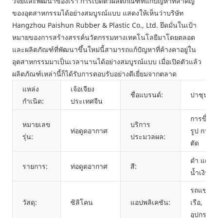
วิจัยและพัฒนาของเรา การเปิดตัวผลิตภัณฑ์ที่แก้ปัญหาที่สำคัญ
ของอุตสาหกรรมได้อย่างสมบูรณ์แบบ แสดงให้เห็นว่าบริษัท
Hangzhou Paishun Rubber & Plastic Co., Ltd. ยึดมั่นในเป้า
หมายของการสร้างสรรค์นวัตกรรมทางเทคโนโลยีมาโดยตลอด
และผลิตภัณฑ์ที่พัฒนาขึ้นใหม่นี้สามารถแก้ปัญหาที่ค้างคาอยู่ใน
อุตสาหกรรมมาเป็นเวลานานได้อย่างสมบูรณ์แบบ เมื่อเปิดตัวแล้ว
ผลิตภัณฑ์เหล่านี้ก็ได้รับการตอบรับอย่างดีเยี่ยมจากตลาด
แหล่ง
เจ้อเจียง
ชื่อแบรนด์:
ปาชุน
กำเนิด:
ประเทศจีน
การขึ้น
หมายเลข
บริการ
ท่อดูดอากาศ
รูป การ
รุ่น:
ประมวลผล:
ตัด
ดำ แดง
รายการ:
ท่อดูดอากาศ
สี:
น้ำเงิน
รถแข่ง,
วัสดุ:
ซิลิโคน
แอปพลิเคชัน:
เรือ,
อุปกรณ์