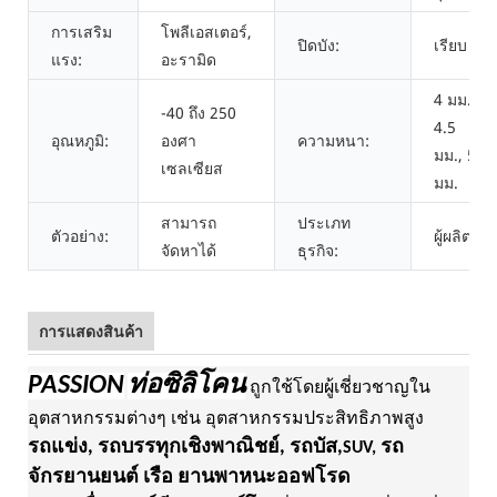
การเสริม
โพลีเอสเตอร์,
ปิดบัง:
เรียบ
แรง:
อะรามิด
4 มม.,
-40 ถึง 250
4.5
อุณหภูมิ:
องศา
ความหนา:
มม., 5
เซลเซียส
มม.
สามารถ
ประเภท
ตัวอย่าง:
ผู้ผลิต
จัดหาได้
ธุรกิจ:
การแสดงสินค้า
PASSION
ท่อซิลิโคน
ถูกใช้โดยผู้เชี่ยวชาญใน
อุตสาหกรรมต่างๆ เช่น อุตสาหกรรมประสิทธิภาพสูง
รถแข่ง, รถบรรทุกเชิงพาณิชย์, รถบัส,
รถ
SUV,
จักรยานยนต์ เรือ ยานพาหนะออฟโรด