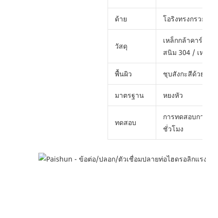
ด้าย
โอริงทรงกรวยตัวเ
เหล็กกล้าคาร์บอนเบ
วัสดุ
สนิม 304 / เหล็กก
พื้นผิว
ชุบสังกะสีด้วย cr+
มาตรฐาน
หยงหัว
การทดสอบการพ่นล
ทดสอบ
ชั่วโมง