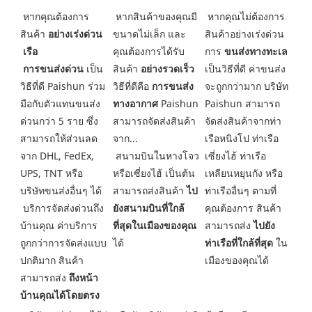
หากสินค้าของคุณมี
 หากคุณไม่ต้องการ
หากคุณต้องการ
ขนาดไม่เล็ก และ
สินค้าอย่างเร่งด่วน 
สินค้า 
อย่างเร่งด่วน
คุณต้องการได้รับ
การ 
ขนส่งทางทะเล
เรือ
สินค้า 
อย่างรวดเร็ว
เป็นวิธีที่ดี ค่าขนส่ง
 การขนส่งด่วน
 เป็น
วิธีที่ดีคือ 
การขนส่ง
จะถูกกว่ามาก บริษัท 
วิธีที่ดี Paishun ร่วม
ทางอากาศ
 Paishun 
Paishun สามารถ
มือกับตัวแทนขนส่ง
สามารถจัดส่งสินค้า
จัดส่งสินค้าจากท่า
ด่วนกว่า 5 ราย ซึ่ง
จาก...
เรือหนิงโป ท่าเรือ
สามารถให้ส่วนลด
 สนามบินในหางโจว
เซี่ยงไฮ้ ท่าเรือ
จาก DHL, FedEx, 
หรือเซี่ยงไฮ้ เป็นต้น 
เหลียนหยุนกัง หรือ
UPS, TNT หรือ
สามารถส่งสินค้า 
ไป
ท่าเรืออื่นๆ ตามที่
บริษัทขนส่งอื่นๆ ได้
ยังสนามบินที่ใกล้
คุณต้องการ สินค้า
 บริการจัดส่งด่วนถึง
ที่สุดในเมืองของคุณ
สามารถส่ง 
ไปยัง
บ้านคุณ ค่าบริการ
ได้
ท่าเรือที่ใกล้ที่สุด
 ใน
ถูกกว่าการจัดส่งแบบ
เมืองของคุณได้ 
ปกติมาก สินค้า
สามารถส่ง 
ถึงหน้า
บ้านคุณได้โดยตรง