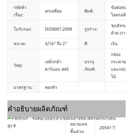
รหัสหัว
ข้อต่อท่อ
หกเหลี่ยม
พิมพ์:
เรื่อง:
ไฮดรอลิก
ชุบสังกะสี
ใบรับรอง:
ISO9001:2008
รูปร่าง:
ด้วย cr+3
ขนาด:
3/16" ถึง 2"
สี:
เงิน
กล่อง
เหล็กกล้า
บรรจุ
กระดาษ
วัสดุ:
คาร์บอน #45
ภัณฑ์:
และกล่อง
ไม้
มาตรฐาน:
หยงหัว
คำอธิบายผลิตภัณฑ์
หมายเลข
20541-T
ชิ้นส่วน