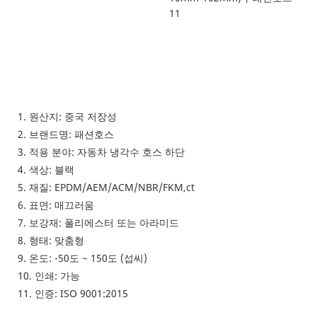
간단한 대형 전광판 스타일
1. 원산지: 중국 저장성
2. 브랜드명: 패션호스
3. 적용 분야: 자동차 냉각수 호스 하단
4. 색상: 블랙
5. 재질: EPDM/AEM/ACM/NBR/FKM,ct
6. 표면: 매끄러움
7. 보강재: 폴리에스터 또는 아라미드
8. 형태: 맞춤형
9. 온도: -50도 ~ 150도 (섭씨)
10. 인쇄: 가능
11. 인증: ISO 9001:2015