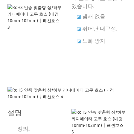
있습니다.
냄새 없음
◪
뛰어난 내구성.
◪
노화 방지
◪
제품 설명
---고하중 트럭/자동차용 맞춤형 EPDM 고무 호스--
-
설명
정의: