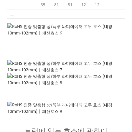
35
81
81
12
12
......
제품 상세 정보
---다양한 트럭 브랜드 및 대리점
애플리케이션
고온, 높은 유연성---
트럭에 있는 호스에 관하여