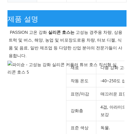
제품 설명
PASSION 고온 강화
실리콘 호스는
고성능 경주용 차량, 상용
트럭 및 버스, 해양, 농업 및 비포장도로용 차량, 터보 디젤, 식
품 및 음료, 일반 제조업 등 다양한 산업 분야의 전문가들이 사
용합니다.
재료
다층 강화 고온 
작동 온도
-40~250도 섭씨(4
표면/마감
매끄러운 표면 또
4겹, 아라미드(노
강화층
보강
표준 색상
독물.