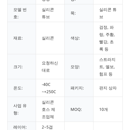
모델 번
실리콘
실리콘 튜
목:
호:
튜브
브
검정, 파
랑, 주황,
재료:
실리콘
색상:
빨강, 초
록 등
스트라지
요청하신
크기:
모양:
트, 엘보,
대로
험프 등
-40C
온도:
패키지:
판지 상자
~+250C
실리콘
사업 유
호스 제
MOQ:
10개
형:
조업체
레이어:
2~5겹