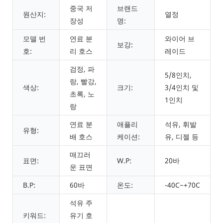
중국 저
브랜드
원산지:
열정
장성
명:
모델 번
연료 분
와이어 브
보강:
호:
리 호스
레이드
검정, 파
5/8인치,
랑, 빨강,
색상:
크기:
3/4인치 및
초록, 노
1인치
랑
연료 분
애플리
석유, 휘발
유형:
배 호스
케이션:
유, 디젤 등
매끄러
표면:
W.P:
20바
운 표면
B.P:
60바
온도:
-40C~+70C
석유 주
키워드:
유기 호