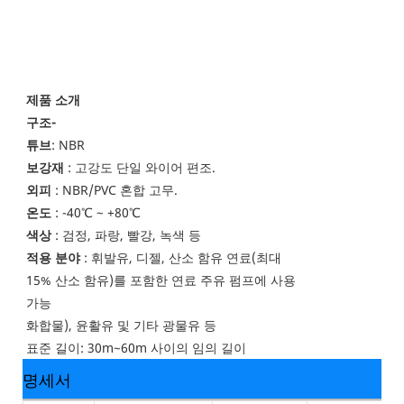
제품 소개
구조-
튜브
: NBR
보강재
: 고강도 단일 와이어 편조.
외피
: NBR/PVC 혼합 고무.
온도
: -40℃ ~ +80℃
색상
: 검정, 파랑, 빨강, 녹색 등
적용 분야
: 휘발유, 디젤, 산소 함유 연료(최대
15% 산소 함유)를 포함한 연료 주유 펌프에 사용
가능
화합물), 윤활유 및 기타 광물유 등
표준 길이: 30m~60m 사이의 임의 길이
명세서