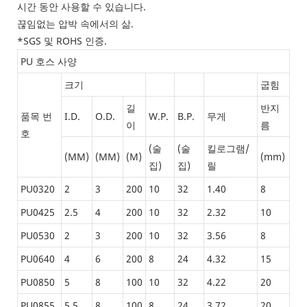
시간 동안 사용할 수 있습니다.
끊임없는 압박 속에서의 삶.
*SGS 및 ROHS 인증.
PU 호스 사양
크기
굽힘
길
반지
품목 번
I.D.
O.D.
W.P.
B.P.
무게
이
름
호
(술
(술
킬로그램/
(MM)
(MM)
(M)
(mm)
집)
집)
릴
PU0320
2
3
200
10
32
1.40
8
PU0425
2.5
4
200
10
32
2.32
10
PU0530
2
3
200
10
32
3.56
8
PU0640
4
6
200
8
24
4.32
15
PU0850
5
8
100
10
32
4.22
20
PU0855
5.5
8
100
8
24
3.72
20